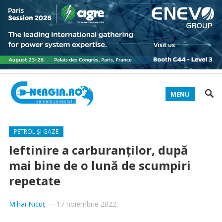
MENU
PETROL ȘI GAZE
Ieftinire a carburanților, după
mai bine de o lună de scumpiri
repetate
Mihai Nicuț
—
17 noiembrie 2022