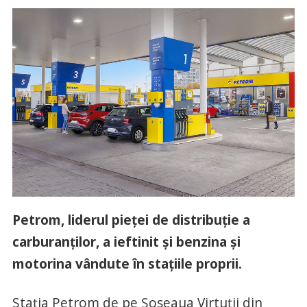
Petrom, liderul pieței de distribuție a
carburanților, a ieftinit și benzina și
motorina vândute în stațiile proprii.
Stația Petrom de pe Șoseaua Virtuții din