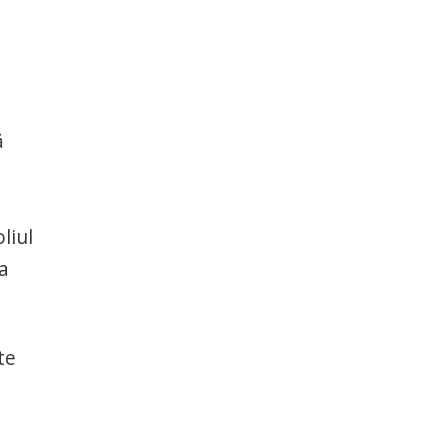
ă
liul
la
te
e