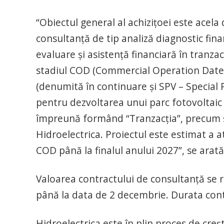
“Obiectul general al achizițoei este acela 
consultanță de tip analiză diagnostic financ
evaluare și asistență financiară în tranzacții
stadiul COD (Commercial Operation Date) a
(denumită în continuare și SPV – Special 
pentru dezvoltarea unui parc fotovoltaic
împreună formând “Tranzacția”, precum și 
Hidroelectrica. Proiectul este estimat a at
COD până la finalul anului 2027”, se arată 
Valoarea contractului de consultanță se r
până la data de 2 decembrie. Durata contr
Hidroelectrica este în plin proces de creșt