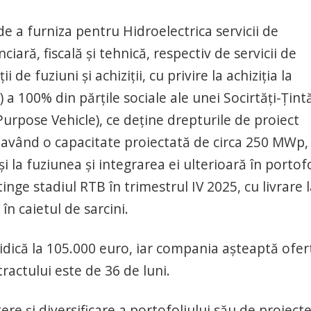
de a furniza pentru Hidroelectrica servicii de
iară, fiscală și tehnică, respectiv de servicii de
 de fuziuni și achiziții, cu privire la achiziția la
 100% din părțile sociale ale unei Socirtăți-Țint
Purpose Vehicle), ce deține drepturile de proiect
 având o capacitate proiectată de circa 250 MWp,
la fuziunea și integrarea ei ulterioară în portofo
inge stadiul RTB în trimestrul IV 2025, cu livrare 
în caietul de sarcini.
idică la 105.000 euro, iar compania așteaptă ofer
actului este de 36 de luni.
ere și diversificare a portofoliului său de proiect