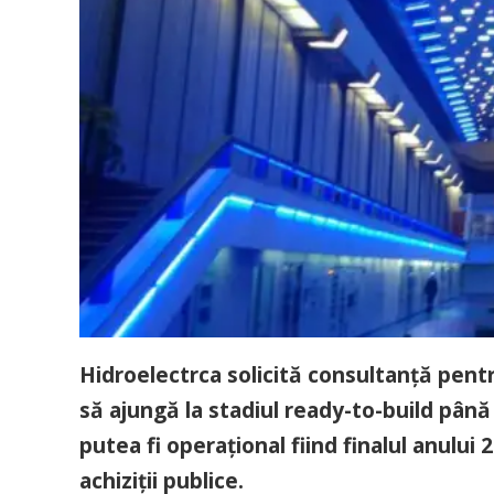
Hidroelectrca solicită consultanță pent
să ajungă la stadiul ready-to-build până 
putea fi operațional fiind finalul anului 
achiziții publice.