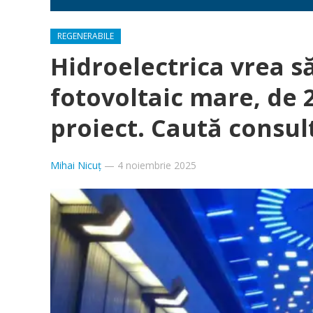
REGENERABILE
Hidroelectrica vrea 
fotovoltaic mare, de 2
proiect. Caută consul
Mihai Nicuț
—
4 noiembrie 2025