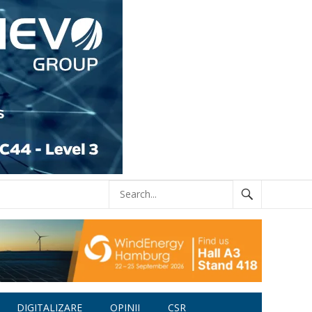
DIGITALIZARE
OPINII
CSR