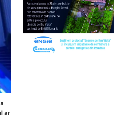
ma
l ar