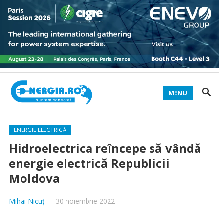
MENU
ENERGIE ELECTRICĂ
Hidroelectrica reîncepe să vândă
energie electrică Republicii
Moldova
Mihai Nicuț
—
30 noiembrie 2022