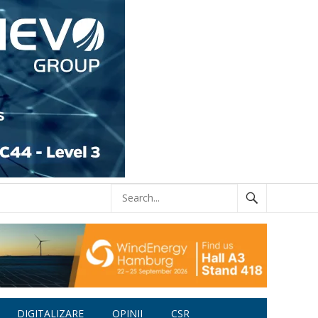
DIGITALIZARE
OPINII
CSR