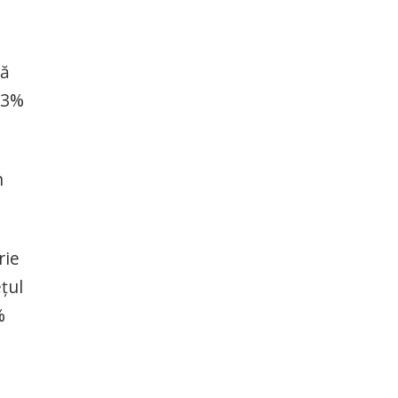
ță
,3%
n
rie
țul
%