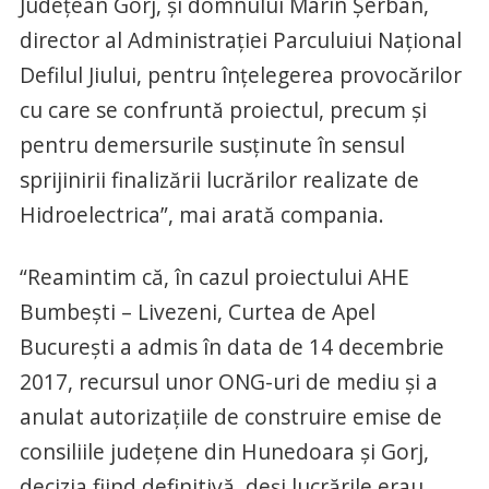
Județean Gorj, și domnului Marin Șerban,
director al Administrației Parculuiui Național
Defilul Jiului, pentru înțelegerea provocărilor
cu care se confruntă proiectul, precum și
pentru demersurile susținute în sensul
sprijinirii finalizării lucrărilor realizate de
Hidroelectrica”, mai arată compania.
“Reamintim că, în cazul proiectului AHE
Bumbeşti – Livezeni, Curtea de Apel
Bucureşti a admis în data de 14 decembrie
2017, recursul unor ONG-uri de mediu şi a
anulat autorizaţiile de construire emise de
consiliile judeţene din Hunedoara şi Gorj,
decizia fiind definitivă, deși lucrările erau