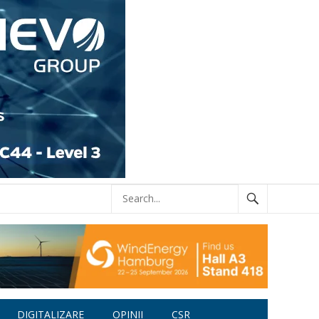
DIGITALIZARE
OPINII
CSR