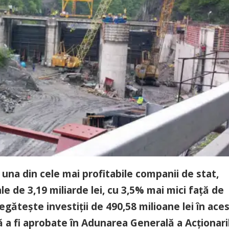
una din cele mai profitabile companii de stat,
e de 3,19 miliarde lei, cu 3,5% mai mici faţă de
egăteşte investiţii de 490,58 milioane lei în ace
a fi aprobate în Adunarea Generală a Acţionari