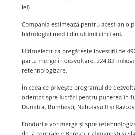
lei).
Compania estimează pentru acest an o pr
hidrologiei medii din ultimii cinci ani.
Hidroelectrica pregăteşte investiţii de 49
parte merge în dezvoltare, 224,82 milioane
retehnologizare.
În ceea ce priveşte programul de dezvolta
orientat spre lucrări pentru punerea în f
Dumitra, Bumbeşti, Nehoiaşu II şi Ravcovi
Fondurile vor merge şi spre retehnologi
de la centralele Bereşti, Călimăneşti şi Sl