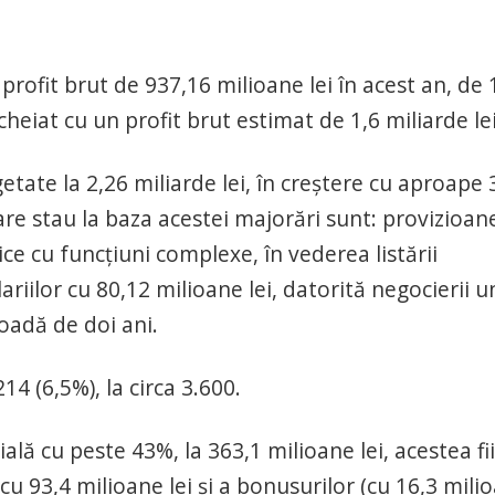
rofit brut de 937,16 milioane lei în acest an, de 
cheiat cu un profit brut estimat de 1,6 miliarde lei
etate la 2,26 miliarde lei, în creştere cu aproape
are stau la baza acestei majorări sunt: provizioan
ice cu funcţiuni complexe, în vederea listării
ariilor cu 80,12 milioane lei, datorită negocierii u
oadă de doi ani.
14 (6,5%), la circa 3.600.
rială cu peste 43%, la 363,1 milioane lei, acestea fi
cu 93,4 milioane lei şi a bonusurilor (cu 16,3 mili