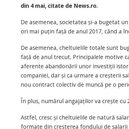
din 4 mai, citate de News.ro.
De asemenea, societatea şi-a bugetat un p
ori mai puţin faţă de anul 2017, când a în
De asemenea, cheltuielile totale sunt bug
faţă de anul trecut. Principalele motive c
aferente abandonării unor investiţii istor
companiei, dar şi ca urmare a creşterii sal
nou contract colectiv de muncă pe o peri
În plus, numărul angajaţilor va creşte cu 2
Astfel, cresc şi cheltuielile de natură sala
formate din creşterea fondului de salarii 