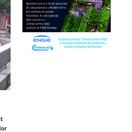
st
lor