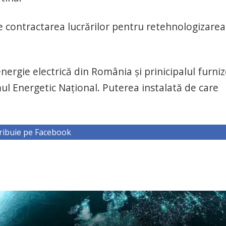
 contractarea lucrărilor pentru retehnologizarea
energie electrică din România şi prinicipalul furni
mul Energetic Naţional. Puterea instalată de care
ribuie pe Facebook