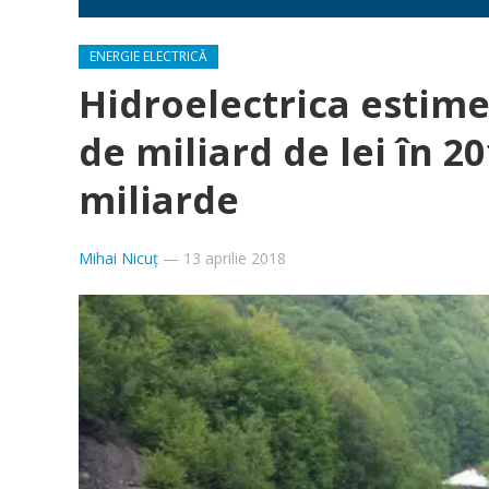
ENERGIE ELECTRICĂ
Hidroelectrica estime
de miliard de lei în 20
miliarde
Mihai Nicuț
—
13 aprilie 2018