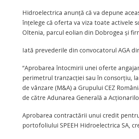
Hidroelectrica anunţă că va depune aceast
înţelege că oferta va viza toate activele 
Oltenia, parcul eolian din Dobrogea şi fir
Iată prevederile din convocatorul AGA din
“Aprobarea întocmirii unei oferte angaja
perimetrul tranzacţiei sau în consorţiu, la
de vânzare (M&A) a Grupului CEZ România
de către Adunarea Generală a Acţionarilo
Aprobarea contractării unui credit pentru ac
portofoliului SPEEH Hidroelectrica SA, credi