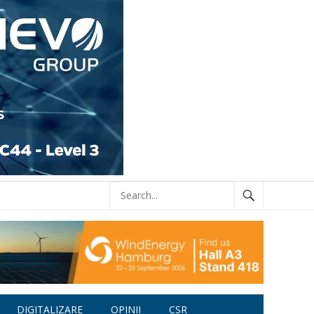
DIGITALIZARE
OPINII
CSR