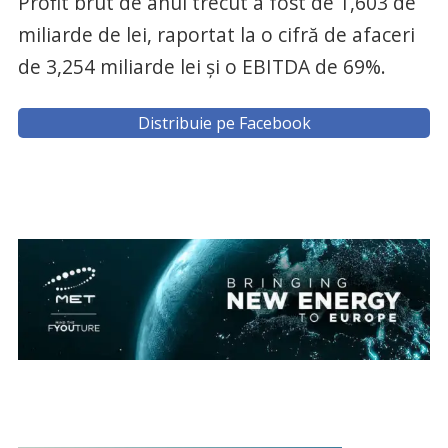
Profit brut de anul trecut a fost de 1,603 de
miliarde de lei, raportat la o cifră de afaceri
de 3,254 miliarde lei şi o EBITDA de 69%.
Distribuie pe Facebook