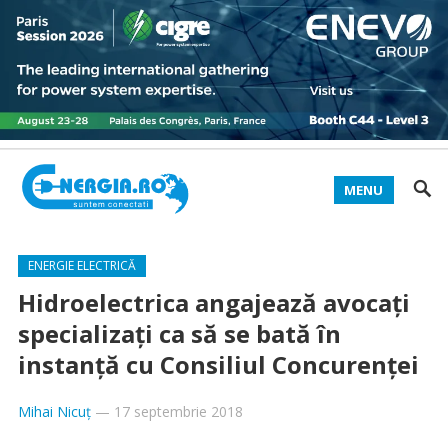
MENU
ENERGIE ELECTRICĂ
Hidroelectrica angajează avocaţi
specializaţi ca să se bată în
instanţă cu Consiliul Concurenţei
Mihai Nicuț
—
17 septembrie 2018