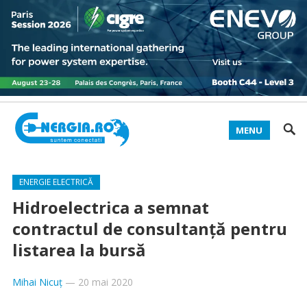
MENU
ENERGIE ELECTRICĂ
Hidroelectrica a semnat
contractul de consultanţă pentru
listarea la bursă
Mihai Nicuț
—
20 mai 2020