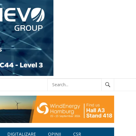
DIGITALIZARE
OPINII
CSR