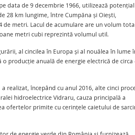
pe data de 9 decembrie 1966, utilizează potenţial
 de 28 km lungime, între Cumpăna şi Oieşti,
24 de metri. Lacul de acumulare are un volum tota
ioane metri cubi reprezintă volumul util.
rării, al cincilea în Europa şi al nouălea în lume î
ă o producţie anuală de energie electrică de circa
a realizat, începând cu anul 2016, alte cinci proc
alei hidroelectrice Vidraru, cauza principală a
a ofertelor primite cu cerinţele caietului de sarci
tor de energie verde din România şi furnizează