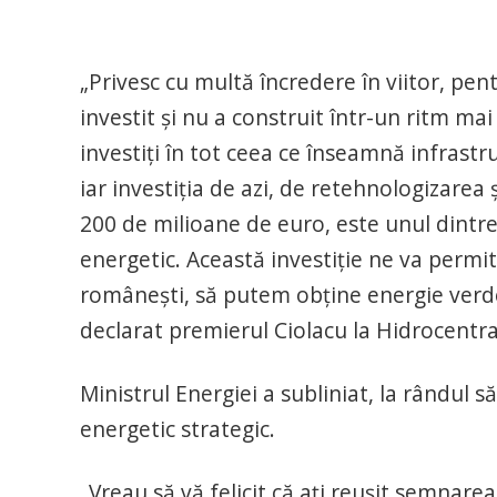
„Privesc cu multă încredere în viitor, pe
investit şi nu a construit într-un ritm ma
investiţi în tot ceea ce înseamnă infrastru
iar investiţia de azi, de retehnologizarea
200 de milioane de euro, este unul dintre
energetic. Această investiţie ne va perm
româneşti, să putem obţine energie verde
declarat premierul Ciolacu la Hidrocentra
Ministrul Energiei a subliniat, la rândul 
energetic strategic.
„Vreau să vă felicit că aţi reuşit semnarea