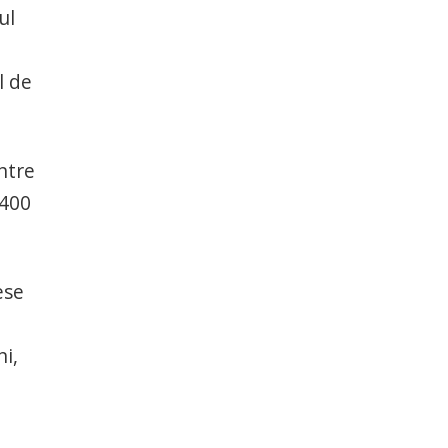
ul
l de
ntre
 400
ese
ni,