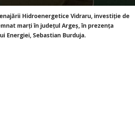
ajării Hidroenergetice Vidraru, investiţie de
emnat marţi în judeţul Argeş, în prezenţa
lui Energiei, Sebastian Burduja.