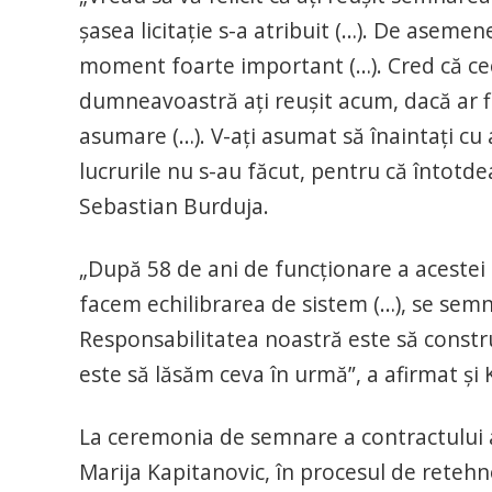
şasea licitaţie s-a atribuit (…). De asemen
moment foarte important (…). Cred că ceea 
dumneavoastră aţi reuşit acum, dacă ar fi 
asumare (…). V-aţi asumat să înaintaţi cu 
lucrurile nu s-au făcut, pentru că întotde
Sebastian Burduja.
„După 58 de ani de funcţionare a acestei 
facem echilibrarea de sistem (…), se sem
Responsabilitatea noastră este să constr
este să lăsăm ceva în urmă”, a afirmat şi
La ceremonia de semnare a contractului a
Marija Kapitanovic, în procesul de reteh