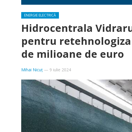
ENERGIE ELECTRICĂ
Hidrocentrala Vidraru
pentru retehnologizar
de milioane de euro
Mihai Nicuț
—
9 iulie 2024