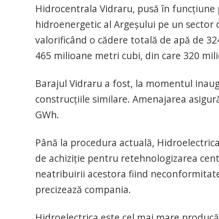
Hidrocentrala Vidraru, pusă în funcţiune 
hidroenergetic al Argeşului pe un sector
valorificând o cădere totală de apă de 3
465 milioane metri cubi, din care 320 mil
Barajul Vidraru a fost, la momentul inaugu
construcţiile similare. Amenajarea asigur
GWh.
Până la procedura actuală, Hidroelectrica 
de achiziţie pentru retehnologizarea centr
neatribuirii acestora fiind neconformitate
precizează compania.
Hidroelectrica este cel mai mare producă