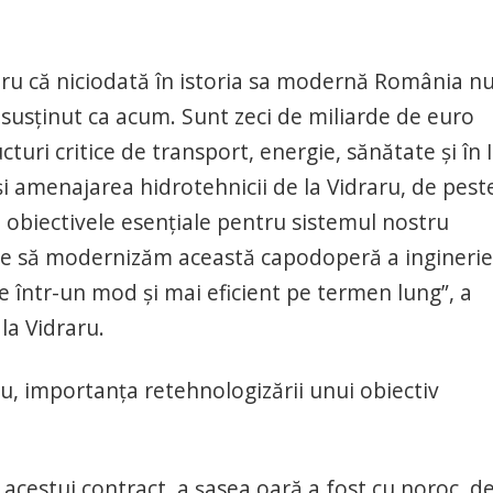
ntru că niciodată în istoria sa modernă România nu
i susţinut ca acum. Sunt zeci de miliarde de euro
cturi critice de transport, energie, sănătate şi în I
 şi amenajarea hidrotehnicii de la Vidraru, de pest
 obiectivele esenţiale pentru sistemul nostru
ite să modernizăm această capodoperă a inginerie
 într-un mod şi mai eficient pe termen lung”, a
la Vidraru.
său, importanţa retehnologizării unui obiectiv
 acestui contract, a şasea oară a fost cu noroc, de