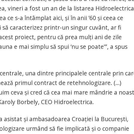
ea, vineri a fost un an de la listarea Hidroelectrica
ce s-a întâmplat aici, şi în anii ’60 şi ceea ce
să caracterizez printr-un singur cuvânt, ar fi
acest proiect, pentru că prea mulţi ani de zile
auna e mai simplu să spui ‘nu se poate'”, a spus
centrale, una dintre principalele centrale prin ca
nează primul contract de retehnologizare. (…)
uim ceva şi cred că cea mai mare mândrie a noas
 Karoly Borbely, CEO Hidroelectrica.
 asistat şi ambasadoarea Croaţiei la Bucureşti,
nologizare urmând să fie implicată şi o companie