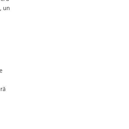
, un
re
tră