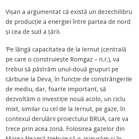
Vişan a argumentat că există un dezechilibru
de producţie a energiei între partea de nord
şi cea de sud a ţării.
‘Pe lângă capacitatea de la Iernut (centrală
pe care o construieşte Romgaz – n.r.), va
trebui să păstrăm unul-două grupuri pe
cărbune la Deva, în funcţie de constrângerile
de mediu, dar, foarte important, să
dezvoltăm o investiţie nouă acolo, un ciclu
mixt, similar cu cel de la Iernut, pe gaze, în
contexul derulării proiectului BRUA, care va
trece prin acea zonă. Folosirea gazelor din
Marea Neagră trebuie să o asigurăm şi în