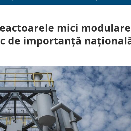
reactoarele mici modulare
ic de importanță național