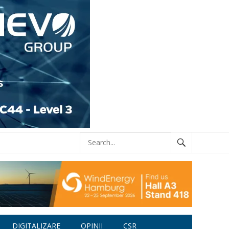
DIGITALIZARE
OPINII
CSR