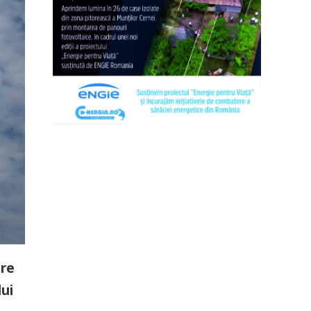
are
lui