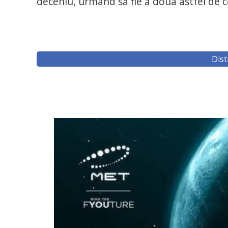
deceniu, urmând să fie a doua astfel de c
Dist