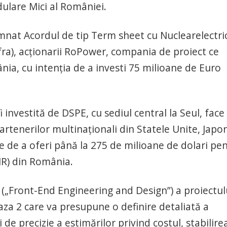
ulare Mici al României.
emnat Acordul de tip Term sheet cu Nuclearelectric
ra), acționarii RoPower, compania de proiect ce
ia, cu intenția de a investi 75 milioane de Euro
investită de DSPE, cu sediul central la Seul, face
rtenerilor multinaționali din Statele Unite, Japon
e de a oferi până la 275 de milioane de dolari pe
MR) din România.
D („Front-End Engineering and Design”) a proiectul
Faza 2 care va presupune o definire detaliată a
 de precizie a estimărilor privind costul, stabilire