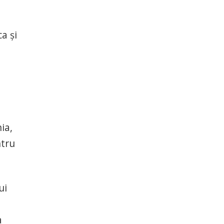
a și
ia,
ntru
ui
a