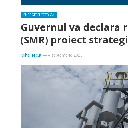
ENERGIE ELECTRICĂ
Guvernul va declara 
(SMR) proiect strateg
Mihai Nicuț
—
4 septembrie 2023