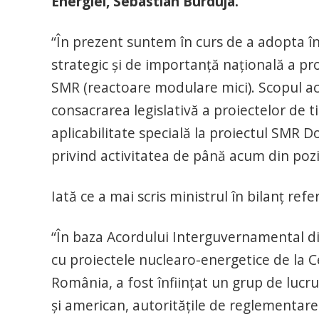
Energiei, Sebastian Burduja.
“În prezent suntem în curs de a adopta
strategic și de importanță națională a pro
SMR (reactoare modulare mici). Scopul ac
consacrarea legislativă a proiectelor de t
aplicabilitate specială la proiectul SMR Do
privind activitatea de până acum din pozi
Iată ce a mai scris ministrul în bilanț refe
“În baza Acordului Interguvernamental di
cu proiectele nuclearo-energetice de la Ce
România, a fost înființat un grup de lucr
și american, autoritățile de reglementare