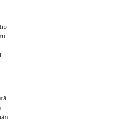
tip
ru
l
ură
n
mân