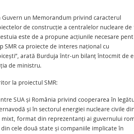
 în Guvern un Memorandum privind caracterul
iectelor de construcție a centralelor nucleare de 
estuia este de a propune acțiunile necesare pent
ip SMR ca proiecte de interes național cu
icești”, arată Burduja într-un bilanț întocmit de e
ția de ministru.
ritor la proiectul SMR:
ntre SUA și România privind cooperarea în legăt
rnavodă și în sectorul energiei nucleare civile di
u mixt, format din reprezentanți ai guvernului ro
 din cele două state și companiile implicate în