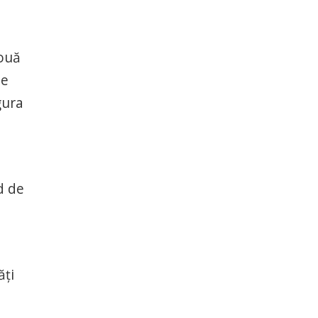
două
de
gura
d de
ăți