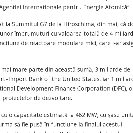
 a Agenției Internaționale pentru Energie Atomică”.
t la Summitul G7 de la Hiroschima, din mai, că 
 unor împrumuturi cu valoarea totală de 4 miliar
ncțiune de reactoare modulare mici, care i-ar asi
a mai mare parte din această sumă, 3 miliarde de
ort–Import Bank of the United States, iar 1 miliar
national Development Finance Corporation (DFC), o
a proiectelor de dezvoltare.
 cu o capacitate estimată la 462 MW, cu șase unit
ma să fie pusă în funcțiune la finalul acestui