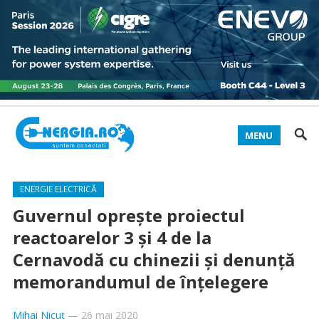
MENU
ENERGIE ELECTRICĂ
Guvernul oprește proiectul
reactoarelor 3 și 4 de la
Cernavodă cu chinezii și denunță
memorandumul de înțelegere
Mihai Nicuț
—
26 mai 2020