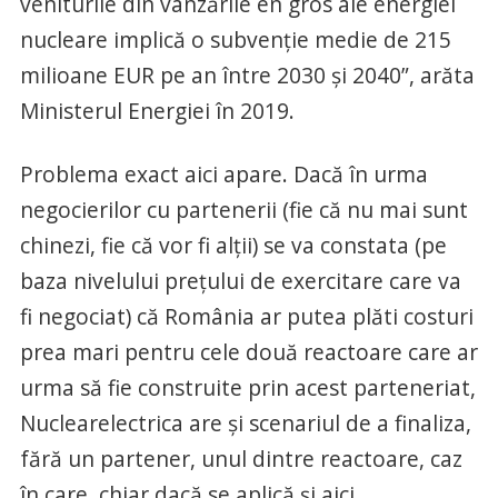
veniturile din vânzările en gros ale energiei
nucleare implică o subvenție medie de 215
milioane EUR pe an între 2030 și 2040”, arăta
Ministerul Energiei în 2019.
Problema exact aici apare. Dacă în urma
negocierilor cu partenerii (fie că nu mai sunt
chinezi, fie că vor fi alții) se va constata (pe
baza nivelului preţului de exercitare care va
fi negociat) că România ar putea plăti costuri
prea mari pentru cele două reactoare care ar
urma să fie construite prin acest parteneriat,
Nuclearelectrica are şi scenariul de a finaliza,
fără un partener, unul dintre reactoare, caz
în care, chiar dacă se aplică şi aici