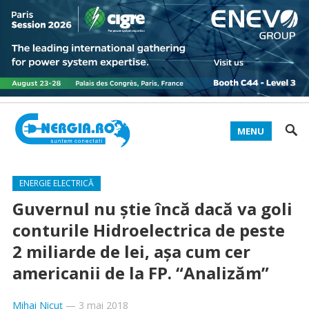
MENU
ENERGIE ELECTRICĂ
Guvernul nu ştie încă dacă va goli
conturile Hidroelectrica de peste
2 miliarde de lei, aşa cum cer
americanii de la FP. “Analizăm”
Mihai Nicuț
—
3 mai 2018