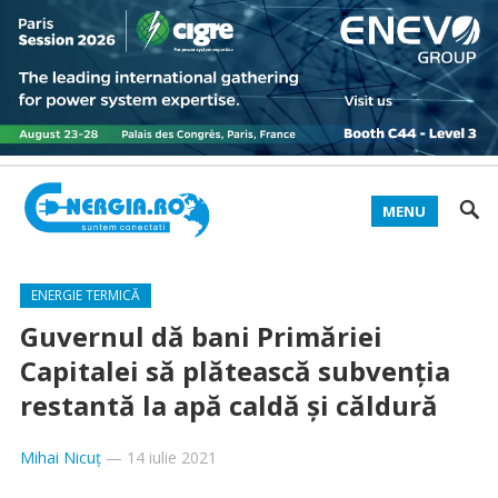
MENU
ENERGIE TERMICĂ
Guvernul dă bani Primăriei
Capitalei să plătească subvenția
restantă la apă caldă și căldură
Mihai Nicuț
—
14 iulie 2021