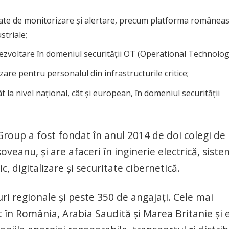
ate de monitorizare și alertare, precum platforma românea
striale;
ezvoltare în domeniul securității OT (Operational Technolog
are pentru personalul din infrastructurile critice;
ât la nivel național, cât și european, în domeniul securității
oup a fost fondat în anul 2014 de doi colegi de
oveanu, și are afaceri în inginerie electrică, sist
 digitalizare şi securitate cibernetică.
uri regionale şi peste 350 de angajaţi. Cele mai
în România, Arabia Saudită şi Marea Britanie și 