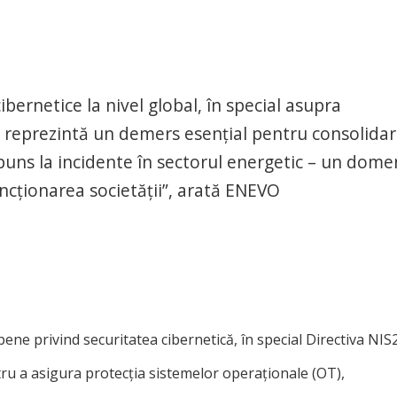
cibernetice la nivel global, în special asupra
iat reprezintă un demers esențial pentru consolida
spuns la incidente în sectorul energetic – un dome
uncționarea societății”, arată ENEVO
ene privind securitatea cibernetică, în special Directiva NIS2
ru a asigura protecția sistemelor operaționale (OT),