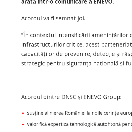
arată într-o comunicare a ENEVO.
Acordul va fi semnat joi.
”În contextul intensificării amenințărilor 
infrastructurilor critice, acest partener
capacităților de prevenire, detecție și ră
strategic pentru siguranța națională și f
Acordul dintre DNSC și ENEVO Group:
susține alinierea României la noile cerințe europ
valorifică expertiza tehnologică autohtonă pent