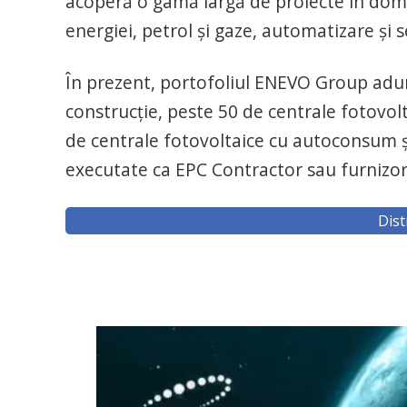
acoperă o gamă largă de proiecte în domen
energiei, petrol şi gaze, automatizare şi s
În prezent, portofoliul ENEVO Group adu
construcţie, peste 50 de centrale fotovo
de centrale fotovoltaice cu autoconsum şi 
executate ca EPC Contractor sau furnizor
Dist