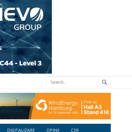
DIGITALIZARE
OPINII
CSR