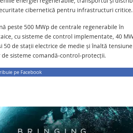
iile energiei regenerabile, transportul şi distrib
ecuritate cibernetică pentru infrastructuri critice.
nă peste 500 MWp de centrale regenerabile în
ltaice, cu sisteme de control implementate, 40 M
50 de stații electrice de medie și înaltă tensiune
 de sisteme comandă-control-protecții.
ribuie pe Facebook