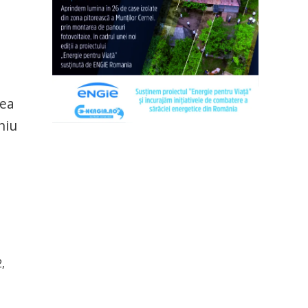
rea
niu
,