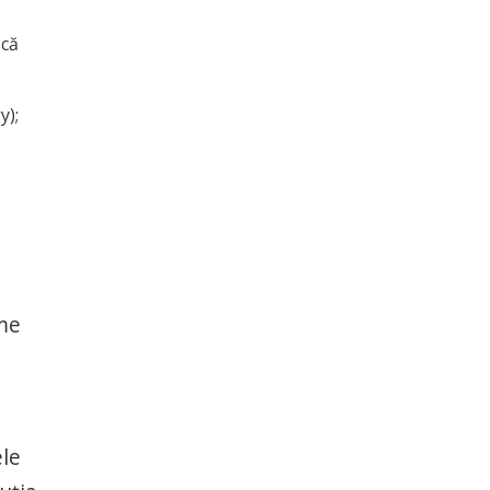
scă
y);
eme
ele