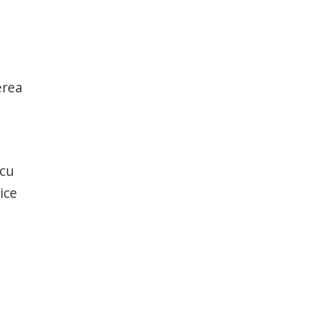
erea
 cu
ice