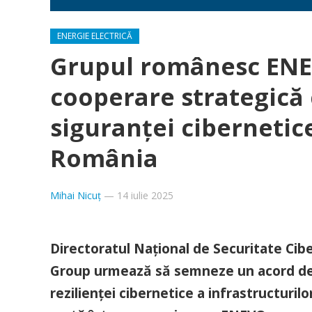
ENERGIE ELECTRICĂ
Grupul românesc ENE
cooperare strategică
siguranței cibernetic
România
Mihai Nicuț
—
14 iulie 2025
Directoratul Național de Securitate C
Group urmează să semneze un acord de 
rezilienței cibernetice a infrastructuril