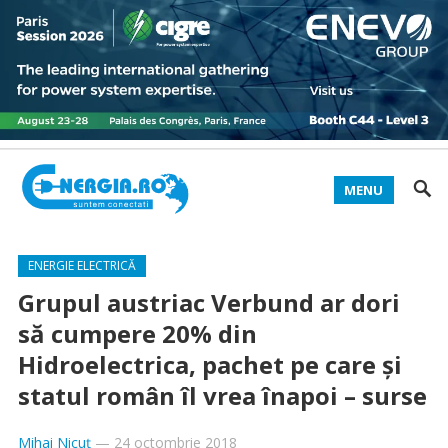
MENU
ENERGIE ELECTRICĂ
Grupul austriac Verbund ar dori
să cumpere 20% din
Hidroelectrica, pachet pe care şi
statul român îl vrea înapoi – surse
Mihai Nicuț
—
24 octombrie 2018