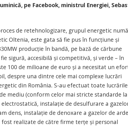
duminică, pe Facebook, ministrul Energiei, Sebas
 proces de retehnologizare, grupul energetic numă
ic Oltenia, este gata să fie pus în funcţiune şi
. 330MW producţie în bandă, pe bază de cărbune
e sigură, accesibilă şi competitivă, şi verde – în
ste 100 de milioane de euro şi a necesitat un efor
il, despre una dintre cele mai complexe lucrări
ergetic din România. S-au efectuat toate lucrările
de mediu (conform celor mai stricte standarde la
 electrostatică, instalaţie de desulfurare a gazelo
lam dens, instalaţie de denoxare a gazelor de arde
 fost realizate de către firme terţe şi personal