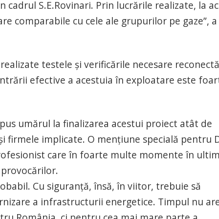
 cadrul S.E.Rovinari. Prin lucrările realizate, la a
re comparabile cu cele ale grupurilor pe gaze”, a
t realizate testele şi verificările necesare reconectă
trării efective a acestuia în exploatare este foar
 au pus umărul la finalizarea acestui proiect atât de
şi firmele implicate. O menţiune specială pentru 
profesionist care în foarte multe momente în ultim
 provocărilor.
obabil. Cu siguranţă, însă, în viitor, trebuie să
nizare a infrastructurii energetice. Timpul nu ar
ntru România, ci pentru cea mai mare parte a