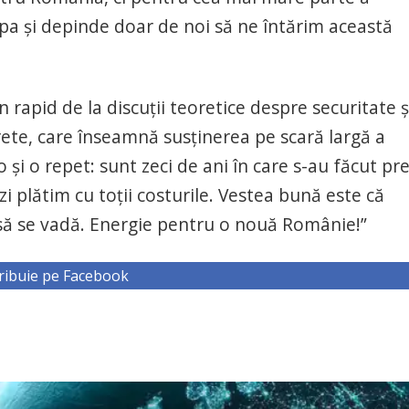
pa şi depinde doar de noi să ne întărim această
 rapid de la discuţii teoretice despre securitate ş
rete, care înseamnă susţinerea pe scară largă a
o şi o repet: sunt zeci de ani în care s-au făcut pr
zi plătim cu toţii costurile. Vestea bună este că
ep să se vadă. Energie pentru o nouă Românie!”
ribuie pe Facebook