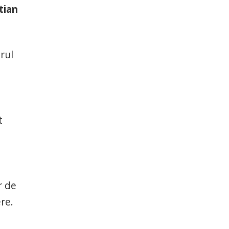
tian
rul
t
r de
re.