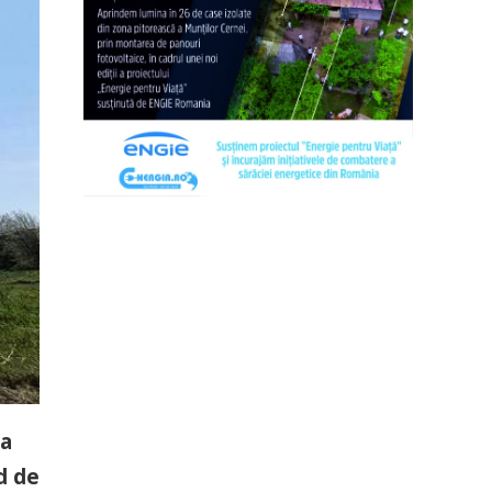
ta
d de