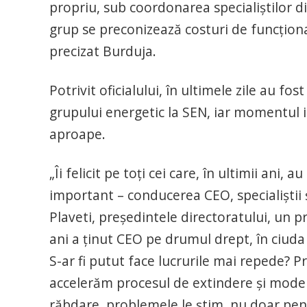
propriu, sub coordonarea specialiștilor din
grup se preconizează costuri de funcţiona
precizat Burduja.
Potrivit oficialului, în ultimele zile au fos
grupului energetic la SEN, iar momentul in
aproape.
„Îi felicit pe toţi cei care, în ultimii ani,
important – conducerea CEO, specialiştii 
Plaveti, preşedintele directoratului, un 
ani a ţinut CEO pe drumul drept, în ciuda
S-ar fi putut face lucrurile mai repede? Pr
accelerăm procesul de extindere şi moder
răbdare, problemele le ştim, nu doar pe