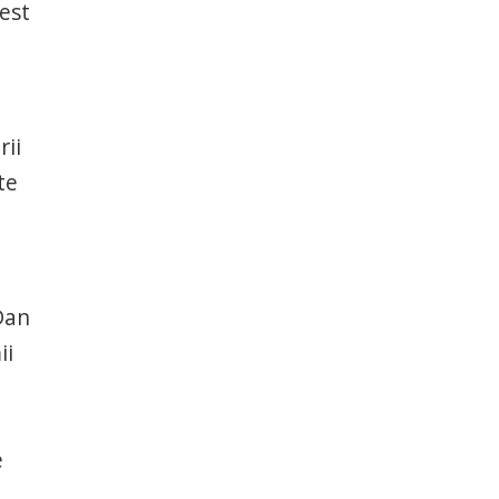
cest
rii
te
Dan
ii
e