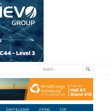
DIGITALIZARE
OPINII
CSR