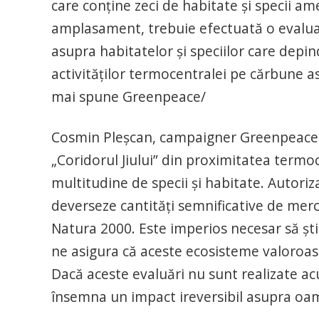
care conține zeci de habitate și specii am
amplasament, trebuie efectuată o evalua
asupra habitatelor și speciilor care dep
activităților termocentralei pe cărbune as
mai spune Greenpeace/
Cosmin Pleșcan, campaigner Greenpeace 
„Coridorul Jiului” din proximitatea termo
multitudine de specii și habitate. Autori
deverseze cantități semnificative de merc
Natura 2000. Este imperios necesar să ști
ne asigura că aceste ecosisteme valoroa
Dacă aceste evaluări nu sunt realizate acu
însemna un impact ireversibil asupra oamen