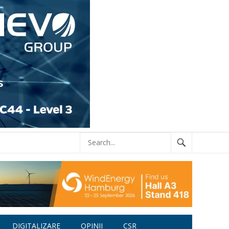
DIGITALIZARE
OPINII
CSR