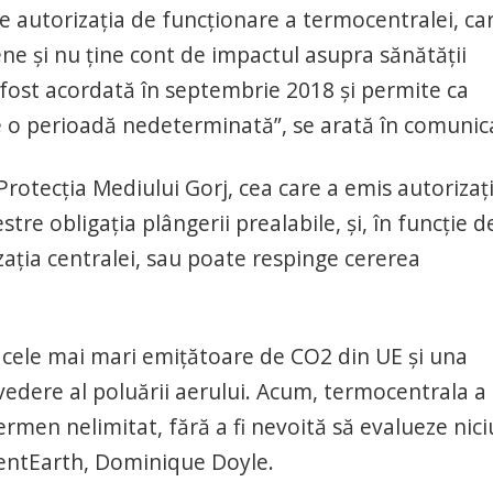
 autorizația de funcționare a termocentralei, ca
ne și nu ține cont de impactul asupra sănătății
a fost acordată în septembrie 2018 și permite ca
 o perioadă nedeterminată”, se arată în comunic
rotecţia Mediului Gorj, cea care a emis autorizaţ
tre obligaţia plângerii prealabile, şi, în funcţie d
aţia centralei, sau poate respinge cererea
 cele mai mari emiţătoare de CO2 din UE și una
vedere al poluării aerului. Acum, termocentrala a
ermen nelimitat, fără a fi nevoită să evalueze nic
lientEarth, Dominique Doyle.