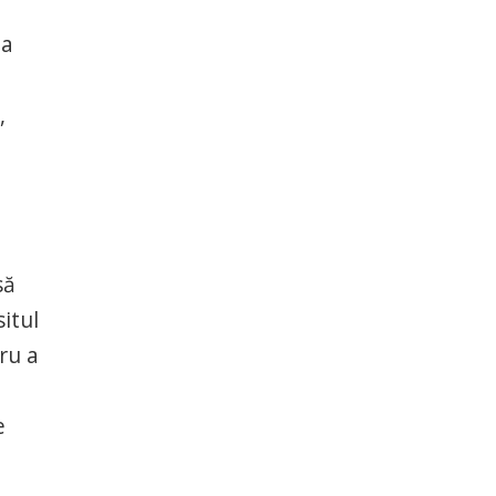
ia
,
să
itul
ru a
e