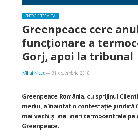
ENERGIE TERMICĂ
Greenpeace cere anul
funcţionare a termoce
Gorj, apoi la tribunal
Mihai Nicuț
—
31 octombrie 2018
Greenpeace România, cu sprijinul Clien
mediu, a înaintat o contestație juridică
mai vechi și mai mari termocentrale pe 
Greenpeace.