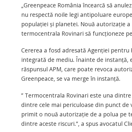
„Greenpeace România încearcă să anuleze
nu respectă noile legi antipoluare europe
populației și planetei. Nouă autorizație 
termocentrala Rovinari să funcționeze pe
Cererea a fosd adresată Agenţiei pentru P
integrată de mediu. Înainte de instanţă, es
răspunsul APM, care poate revoca autoriz
Greenpeace, se va merge în instanţă.
” Termocentrala Rovinari este una dintre
dintre cele mai periculoase din punct de 
primit o nouă autorizație de a polua pe t
dintre aceste riscuri.”, a spus avocatul C