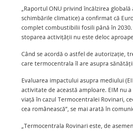
„Raportul ONU privind încălzirea globală
schimbările climatice) a confirmat că Eur
complet combustibilii fosili până în 2030.
stoparea activițății nu este deloc aproap
Când se acordă o astfel de autorizație, t
care termocentrala îl are asupra sănătății
Evaluarea impactului asupra mediului (EI
activitate de această amploare. EIM nu a 
viață în cazul Termocentralei Rovinari, ce
cea românească”, se mai arată în comuni
„Termocentrala Rovinari este, de asemene