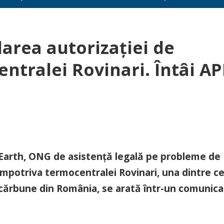
area autorizaţiei de
ntralei Rovinari. Întâi A
tEarth, ONG de asistență legală pe probleme de
 împotriva termocentralei Rovinari, una dintre ce
cărbune din România, se arată într-un comunica