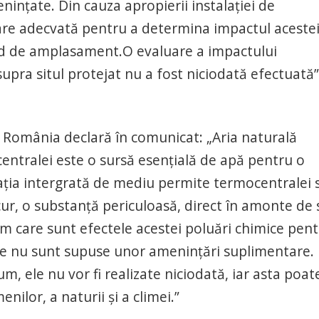
enințate. Din cauza apropierii instalației de
re adecvată pentru a determina impactul aceste
ind de amplasament.O evaluare a impactului
upra situl protejat nu a fost niciodată efectuată”
România declară în comunicat: „Aria naturală
centralei este o sursă esențială de apă pentru o
zația intergrată de mediu permite termocentralei 
ur, o substanță periculoasă, direct în amonte de s
m care sunt efectele acestei poluări chimice pent
se nu sunt supuse unor amenințări suplimentare.
m, ele nu vor fi realizate niciodată, iar asta poat
ilor, a naturii și a climei.”