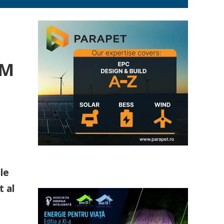
PM
le
t al