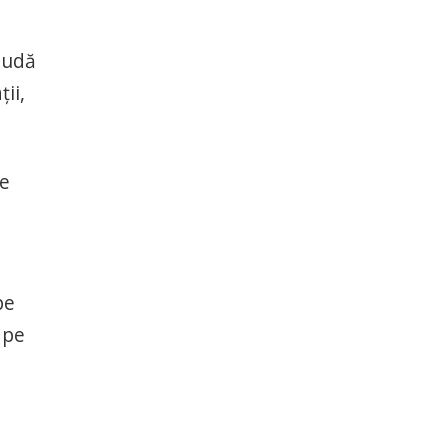
ludă
ii,
pe
pe
 pe