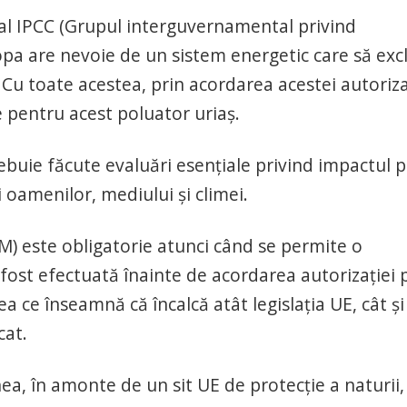
 al IPCC (Grupul interguvernamental privind
opa are nevoie de un sistem energetic care să exc
 Cu toate acestea, prin acordarea acestei autorizaț
e pentru acest poluator uriaș.
rebuie făcute evaluări esențiale privind impactul 
 oamenilor, mediului și climei.
M) este obligatorie atunci când se permite o
fost efectuată înainte de acordarea autorizației 
ea ce înseamnă că încalcă atât legislația UE, cât și
cat.
a, în amonte de un sit UE de protecție a naturii,