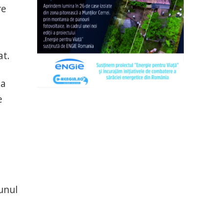
re
at.
ia
e
iunul