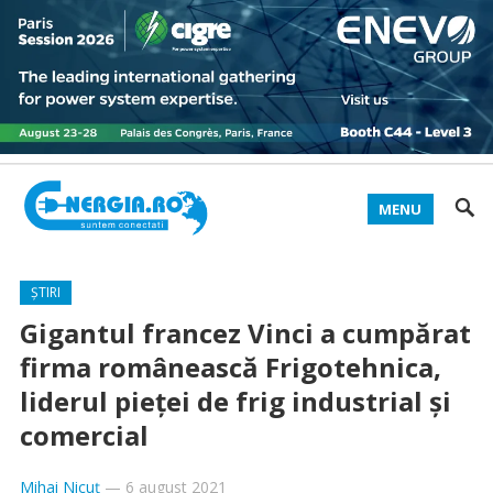
MENU
ȘTIRI
Gigantul francez Vinci a cumpărat
firma românească Frigotehnica,
liderul pieței de frig industrial și
comercial
Mihai Nicuț
—
6 august 2021