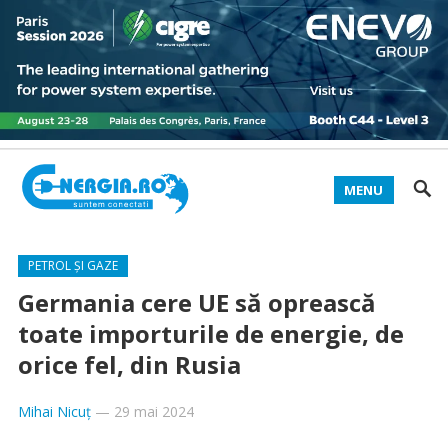
MENU
PETROL ȘI GAZE
Germania cere UE să oprească
toate importurile de energie, de
orice fel, din Rusia
Mihai Nicuț
—
29 mai 2024