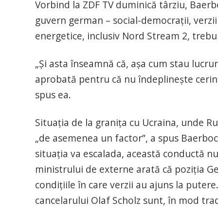
Vorbind la ZDF TV duminică târziu, Baerbo
guvern german – social-democrații, verzii 
energetice, inclusiv Nord Stream 2, trebui
„Și asta înseamnă că, așa cum stau lucru
aprobată pentru că nu îndeplinește cerinț
spus ea.
Situația de la granița cu Ucraina, unde R
„de asemenea un factor”, a spus Baerbock
situația va escalada, această conductă nu
ministrului de externe arată că poziția G
condițiile în care verzii au ajuns la puter
cancelarului Olaf Scholz sunt, în mod trad