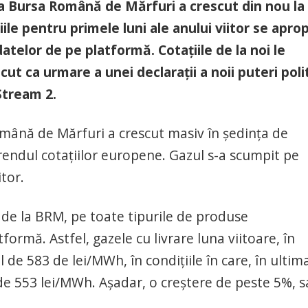
la Bursa Română de Mărfuri a crescut din nou la
le pentru primele luni ale anului viitor se apro
telor de pe platformă. Cotațiile de la noi le
t ca urmare a unei declarații a noii puteri poli
Stream 2.
omână de Mărfuri a crescut masiv în ședința de
rendul cotațiilor europene. Gazul s-a scumpit pe
itor.
d de la BRM, pe toate tipurile de produse
formă. Astfel, gazele cu livrare luna viitoare, în
 de 583 de lei/MWh, în condițiile în care, în ultim
de 553 lei/MWh. Așadar, o creștere de peste 5%, 