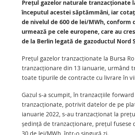
Prețul gazelor naturale tranzacționate 
începutul acestei săptămmâni, iar cotații
de nivelul de 600 de lei/MWh, conform da
urmează pe cele europene, care au crescu
de la Berlin legată de gazoductul Nord 
Prețul gazelor tranzacționate la Bursa R
tranzacționare din 13 ianuarie, urmând t
toate tipurile de contracte cu livrare în vi
Gazul s-a scumpit, în tranzacțiile forwar
tranzacționate, potrivit datelor de pe plat
ianuarie 2022, s-au tranzacționat la prețul
ședință de tranzacționare, prețul fusese 
30 de lei/MWh, într-o singură zi.