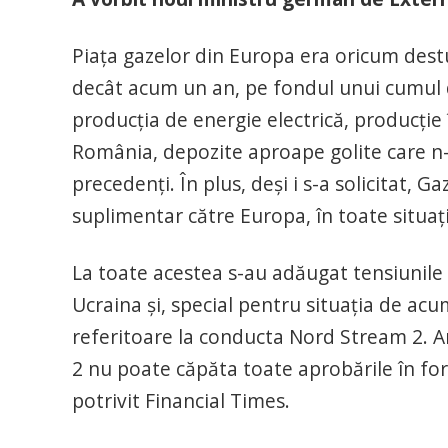
Piața gazelor din Europa era oricum destu
decât acum un an, pe fondul unui cumul de
producția de energie electrică, producție 
România, depozite aproape golite care n-a
precedenți. În plus, deși i s-a solicitat, G
suplimentar către Europa, în toate situați
La toate acestea s-au adăugat tensiunile g
Ucraina și, special pentru situația de ac
referitoare la conducta Nord Stream 2. 
2 nu poate căpăta toate aprobările în for
potrivit Financial Times.