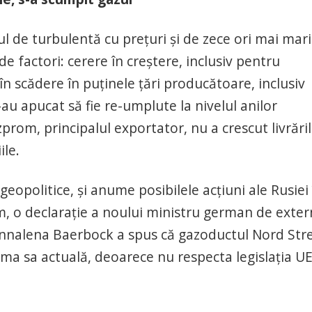
l de turbulentă cu prețuri și de zece ori mai mari
 factori: cerere în creștere, inclusiv pentru
în scădere în puținele țări producătoare, inclusiv
u apucat să fie re-umplute la nivelul anilor
azprom, principalul exportator, nu a crescut livrări
ile.
eopolitice, și anume posibilele acțiuni ale Rusiei 
um, o declarație a noului ministru german de exte
Annalena Baerbock a spus că gazoductul Nord St
ma sa actuală, deoarece nu respecta legislația UE