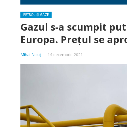
PETROL ȘI GAZE
Gazul s-a scumpit pute
Europa. Prețul se apr
Mihai Nicuț
—
14 decembrie 2021