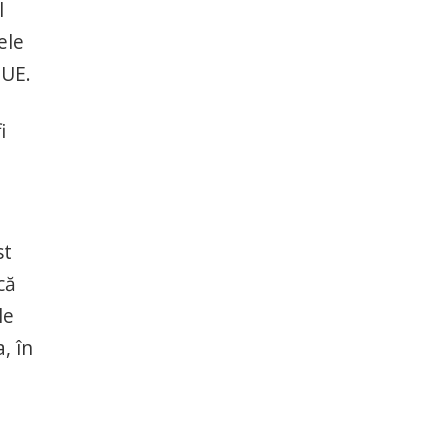
l
ele
 UE.
i
st
că
le
, în