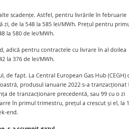
alte scadențe. Astfel, pentru livrările în februarie
ură zi, de la 548 la 585 lei/MWh. Prețul pentru prim
548 la 580 de lei/MWh.
, adică pentru contractele cu livrare în al doilea
 342 la 376 de lei/MWh.
ul, de fapt. La Central European Gas Hub (CEGH) 
oastră, produsul ianuarie 2022 s-a tranzacționat 
nța de tranzacționare precedentă, sau 99 cu o zi
rre în primul trimestru, prețul a crescut și el, la 
ek-end.
e, s-a scumpit gazul