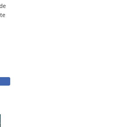
 de
ate