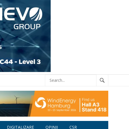
DIGITALIZARE
OPINII
CSR