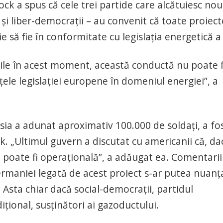
ck a spus că cele trei partide care alcătuiesc nou
și liber-democrații – au convenit că toate proiect
e să fie în conformitate cu legislația energetică a
rile în acest moment, această conductă nu poate f
ele legislației europene în domeniul energiei”, a
usia a adunat aproximativ 100.000 de soldați, a fo
. „Ultimul guvern a discutat cu americanii că, da
 poate fi operațională”, a adăugat ea. Comentarii
ermaniei legată de acest proiect s-ar putea nuanța
e. Asta chiar dacă social-democrații, partidul
ițional, susținători ai gazoductului.