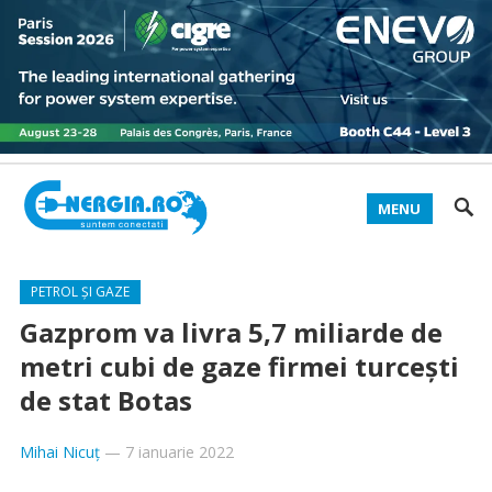
MENU
PETROL ȘI GAZE
Gazprom va livra 5,7 miliarde de
metri cubi de gaze firmei turcești
de stat Botas
Mihai Nicuț
—
7 ianuarie 2022