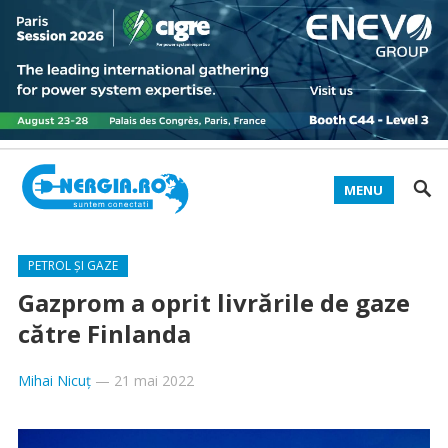
MENU
PETROL ȘI GAZE
Gazprom a oprit livrările de gaze
către Finlanda
Mihai Nicuț
—
21 mai 2022