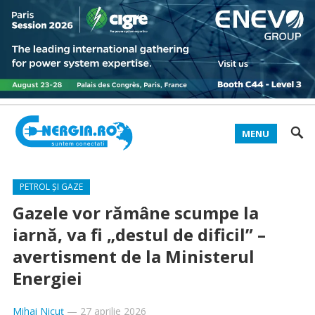
MENU
PETROL ȘI GAZE
Gazele vor rămâne scumpe la
iarnă, va fi „destul de dificil” –
avertisment de la Ministerul
Energiei
Mihai Nicuț
—
27 aprilie 2026