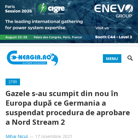
MENU
ȘTIRI
Gazele s-au scumpit din nou în
Europa după ce Germania a
suspendat procedura de aprobare
a Nord Stream 2
Mihai Nicuț
—
17 noiembrie 2021