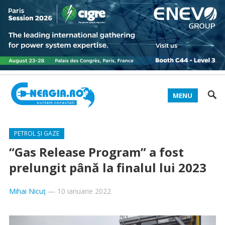
MENU
PETROL ȘI GAZE
“Gas Release Program” a fost
prelungit până la finalul lui 2023
Mihai Nicuț
—
10 ianuarie 2022