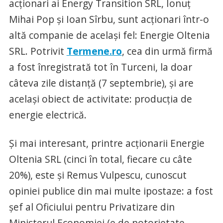
acționari ai Energy Transition SRL, Ionuț
Mihai Pop și Ioan Sîrbu, sunt acționari într-o
altă companie de același fel: Energie Oltenia
SRL. Potrivit
Termene.ro
, cea din urmă firmă
a fost înregistrată tot în Turceni, la doar
câteva zile distanță (7 septembrie), și are
același obiect de activitate: producția de
energie electrică.
Și mai interesant, printre acționarii Energie
Oltenia SRL (cinci în total, fiecare cu câte
20%), este și Remus Vulpescu, cunoscut
opiniei publice din mai multe ipostaze: a fost
șef al Oficiului pentru Privatizare din
Ministerul Economiei (e de notorietate