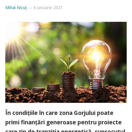
Mihai Nicuț
—
6 ianuarie 2021
În condițiile în care zona Gorjului poate
primi finanțări generoase pentru proiecte
care țin de tranziția energetică, cunsocutul