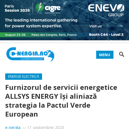
MENU
ENERGIE ELECTRICĂ
Furnizorul de servicii energetice
ALLSYS ENERGY își aliniază
strategia la Pactul Verde
European
e-nergia
—
11 septembrie 2025