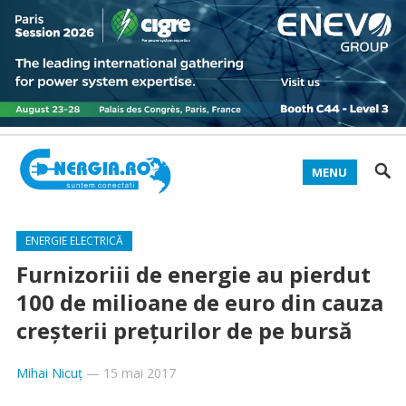
MENU
ENERGIE ELECTRICĂ
Furnizoriii de energie au pierdut
100 de milioane de euro din cauza
creşterii preţurilor de pe bursă
Mihai Nicuț
—
15 mai 2017