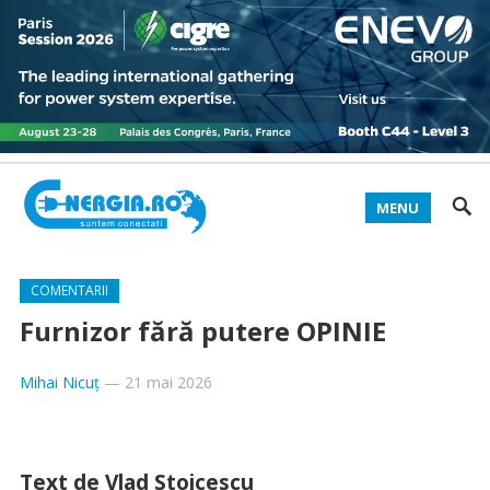
MENU
COMENTARII
Furnizor fără putere OPINIE
Mihai Nicuț
—
21 mai 2026
Text de Vlad Stoicescu