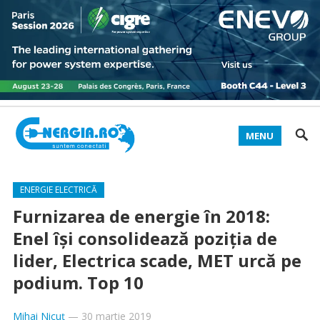
MENU
ENERGIE ELECTRICĂ
Furnizarea de energie în 2018:
Enel îşi consolidează poziţia de
lider, Electrica scade, MET urcă pe
podium. Top 10
Mihai Nicuț
—
30 martie 2019