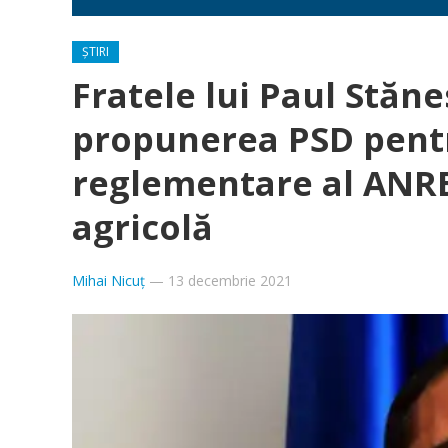
ȘTIRI
Fratele lui Paul Stăn
propunerea PSD pent
reglementare al ANRE
agricolă
Mihai Nicuț
—
13 decembrie 2021