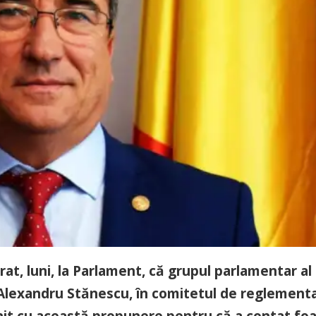
at, luni, la Parlament, că grupul parlamentar al
, Alexandru Stănescu, în comitetul de reglement
enit cu această propunere pentru că a contat fo