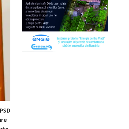
 PSD
are
arte