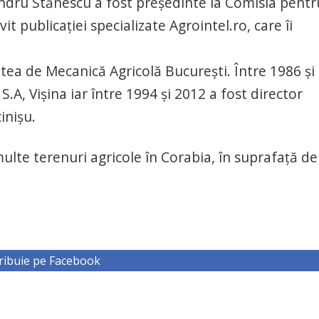
andru Stănescu a fost președinte la Comisia pentr
t publicației specializate Agrointel.ro, care îi
tatea de Mecanică Agricolă București. Între 1986 și
S.A, Vișina iar între 1994 și 2012 a fost director
inișu.
multe terenuri agricole în Corabia, în suprafață de
ribuie pe Facebook