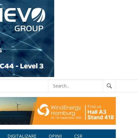
DIGITALIZARE
OPINII
CSR