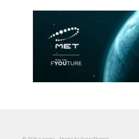
© 2026
e-nergia
- Theme by
HappyThemes