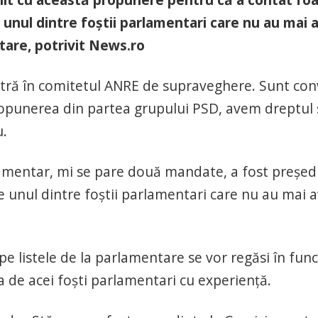
unul dintre foştii parlamentari care nu au mai 
ntare, potrivit News.ro
ră în comitetul ANRE de supraveghere. Sunt con
propunerea din partea grupului PSD, avem dreptul 
u.
rlamentar, mi se pare două mandate, a fost preşed
te unul dintre foştii parlamentari care nu au mai 
pe listele de la parlamentare se vor regăsi în funcţ
ba de acei foşti parlamentari cu experienţă.