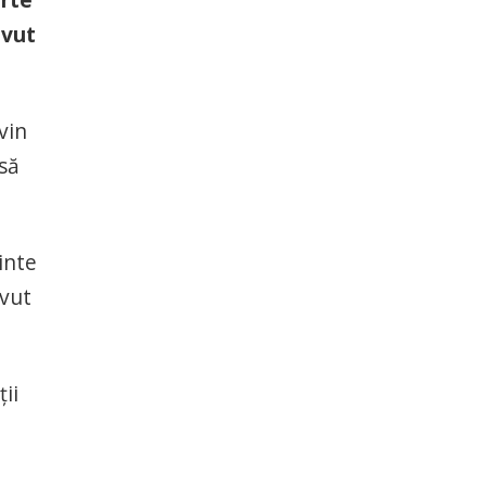
avut
vin
să
inte
avut
ii