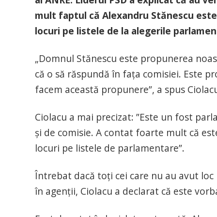
mult faptul că Alexandru Stănescu este 
locuri pe listele de la alegerile parlame
„Domnul Stănescu este propunerea noast
că o să răspundă în faţa comisiei. Este 
facem această propunere”, a spus Ciolac
Ciolacu a mai precizat: ”Este un fost pa
şi de comisie. A contat foarte mult că es
locuri pe listele de parlamentare”.
Întrebat dacă toţi cei care nu au avut loc 
în agenţii, Ciolacu a declarat că este vor