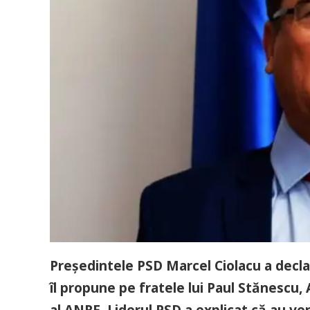
Preşedintele PSD Marcel Ciolacu a declar
îl propune pe fratele lui Paul Stănescu
al ANRE. Liderul PSD a explicat că au v