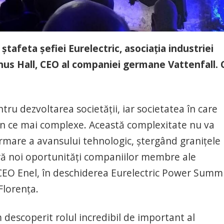
tafeta şefiei Eurelectric, asociaţia industriei
gnus Hall, CEO al companiei germane Vattenfall. 
ru dezvoltarea societății, iar societatea în care
în ce mai complexe. Această complexitate nu va
 urmare a avansului tehnologic, ștergând granițele
eră noi oportunități companiilor membre ale
, CEO Enel, în deschiderea Eurelectric Power Summ
Florența.
m descoperit rolul incredibil de important al