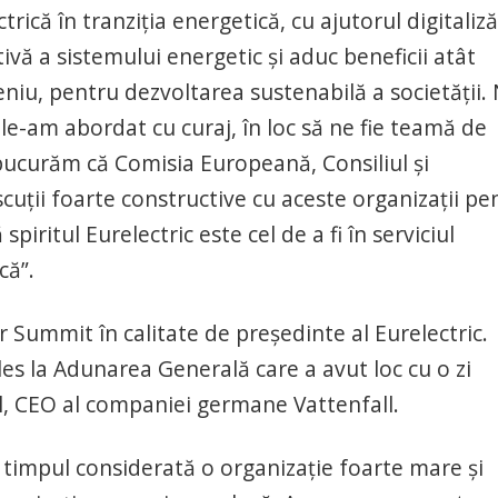
rică în tranziția energetică, cu ajutorul digitalizăr
ivă a sistemului energetic și aduc beneficii atât
omeniu, pentru dezvoltarea sustenabilă a societății.
le-am abordat cu curaj, în loc să ne fie teamă de
bucurăm că Comisia Europeană, Consiliul și
cuții foarte constructive cu aceste organizații pe
iritul Eurelectric este cel de a fi în serviciul
că”.
 Summit în calitate de președinte al Eurelectric.
les la Adunarea Generală care a avut loc cu o zi
l, CEO al companiei germane Vattenfall.
ot timpul considerată o organizație foarte mare și