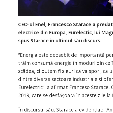
CEO-ul Enel, Francesco Starace a predat ş
electrice din Europa, Eurelectic, lui Ma
spus Starace în ultimul său discurs.
“Energia este deosebit de importantă pent
trăim consumă energie în moduri din ce 
scădea, ci putem fi siguri că va spori, ca
dintre diverse sectoare industriale și of
Eurelectric”, a afirmat Franceso Starace
2019, care se desfășoară în aceste zile la 
În discursul său, Starace a evidențiat: ”A