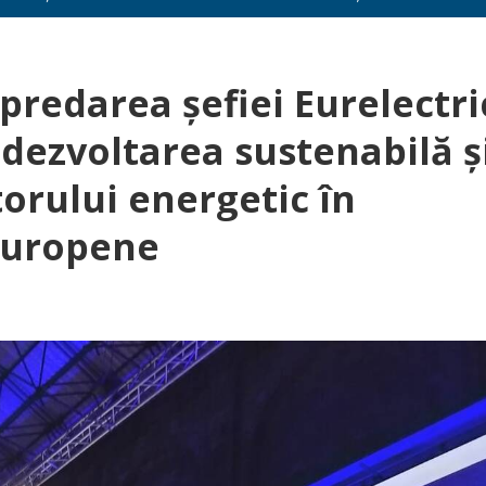
predarea şefiei Eurelectri
dezvoltarea sustenabilă ș
orului energetic în
 europene