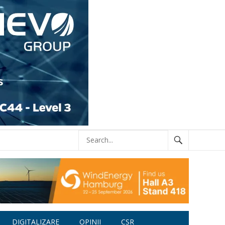
DIGITALIZARE
OPINII
CSR