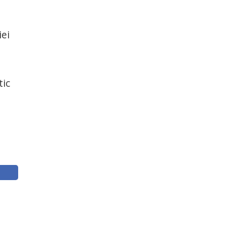
iei
tic