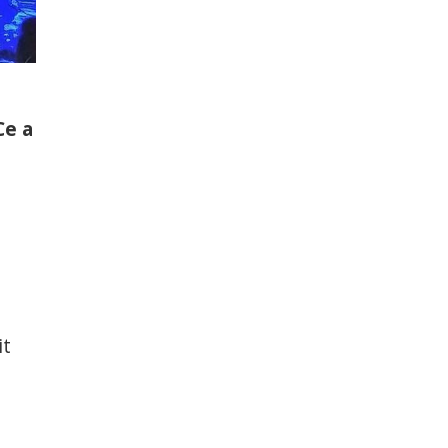
Ce a
it