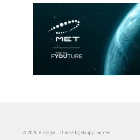
© 2026
e-nergia
- Theme by
HappyThemes