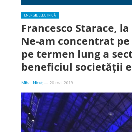
ENERGIE ELECTRICĂ
Francesco Starace, la 
Ne-am concentrat pe 
pe termen lung a sect
beneficiul societății
Mihai Nicuț
—
20 mai 2019