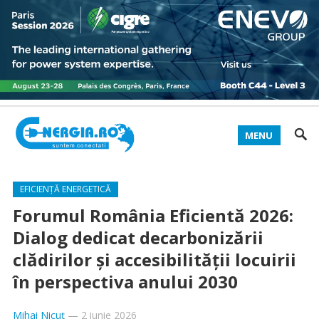
MENU
EFICIENȚĂ ENERGETICĂ
Forumul România Eficientă 2026:
Dialog dedicat decarbonizării
clădirilor și accesibilității locuirii
în perspectiva anului 2030
Mihai Nicuț
—
2 iunie 2026