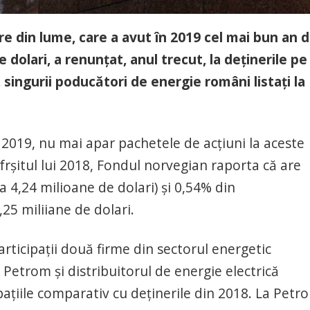
e din lume, care a avut în 2019 cel mai bun an d
e dolari, a renunțat, anul trecut, la deținerile pe
 singurii poducători de energie români listați la
ui 2019, nu mai apar pachetele de acțiuni la aceste
sfrșitul lui 2018, Fondul norvegian raporta că are
 4,24 milioane de dolari) și 0,54% din
25 miliiane de dolari.
rticipații două firme din sectorul energetic
Petrom și distribuitorul de energie electrică
cipațiile comparativ cu deținerile din 2018. La Petr