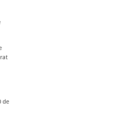
e
e
arat
0 de