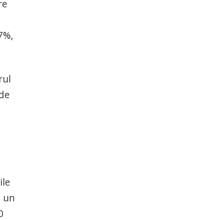
re
67%,
rul
 de
ile
t un
0