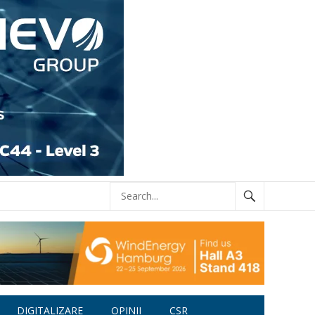
DIGITALIZARE
OPINII
CSR