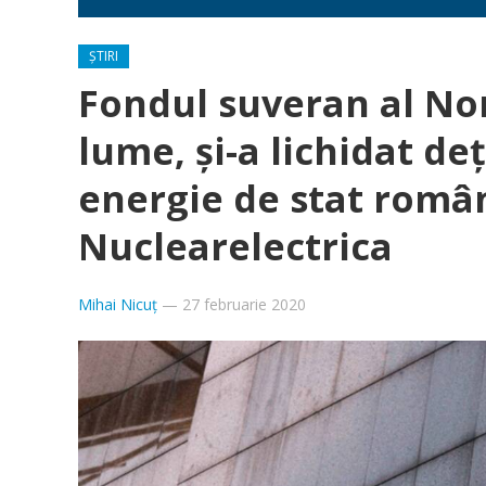
ȘTIRI
Fondul suveran al Nor
lume, și-a lichidat de
energie de stat români
Nuclearelectrica
Mihai Nicuț
—
27 februarie 2020