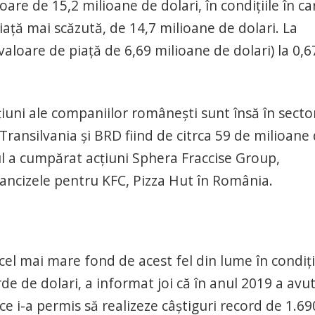
are de 15,2 milioane de dolari, în condițiile în ca
iață mai scăzută, de 14,7 milioane de dolari. La
(valoare de piață de 6,69 milioane de dolari) la 0,
cțiuni ale companiilor românești sunt însă în secto
 Transilvania și BRD fiind de citrca 59 de milioane
l a cumpărat acțiuni Sphera Fraccise Group,
rancizele pentru KFC, Pizza Hut în România.
 cel mai mare fond de acest fel din lume în condiţi
rde de dolari, a informat joi că în anul 2019 a avu
ce i-a permis să realizeze câştiguri record de 1.69