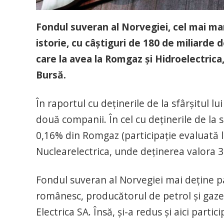
Fondul suveran al Norvegiei, cel mai mar
istorie, cu câștiguri de 180 de miliarde d
care la avea la Romgaz și Hidroelectrica,
Bursă.
În raportul cu deținerile de la sfârșitul l
două companii. În cel cu deținerile de la 
0,16% din Romgaz (participație evaluată la
Nuclearelectrica, unde deținerea valora 3,
Fondul suveran al Norvegiei mai deține pa
românesc, producătorul de petrol și gaze 
Electrica SA. Însă, și-a redus și aici parti