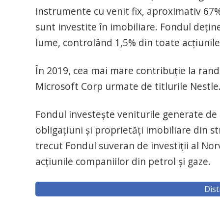
instrumente cu venit fix, aproximativ 67% 
sunt investite în imobiliare. Fondul deţin
lume, controlând 1,5% din toate acţiunile 
În 2019, cea mai mare contribuţie la rand
Microsoft Corp urmate de titlurile Nestle
Fondul investeşte veniturile generate de N
obligaţiuni şi proprietăţi imobiliare din s
trecut Fondul suveran de investiţii al Nor
acţiunile companiilor din petrol şi gaze.
Dist