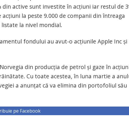
din active sunt investite în acţiuni iar restul de 
e acţiuni la peste 9.000 de companii din întreaga
listate la nivel mondial.
amentul fondului au avut-o acţiunile Apple Inc şi
.
orvegia din producţia de petrol şi gaze în acţiuni
trăinătate. Cu toate acestea, în luna martie a anul
vegiei a anunţat că va elimina din portofoliul său
ribuie pe Facebook