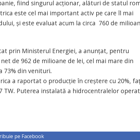
ie, fiind singurul acţionar, alături de statul ro
trica este cel mai important activ pe care îl mai
dului, şi este evaluat acum la circa 760 de milioa
at prin Ministerul Energiei, a anunţat, pentru
t net de 962 de milioane de lei, cel mai mare din
a 73% din venituri.
trica a raportat o producţie în creştere cu 20%, fa
,17 TW. Puterea instalată a hidrocentralelor opera
ribuie pe Facebook