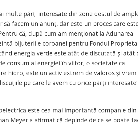
i multe părţi interesate din zone destul de ampl
r să facem un anunţ, dar este un proces care este
s. Pentru că, după cum am menţionat la Adunarea
zintă bijuteriile coroanei pentru Fondul Proprieta
, când energia verde este atât de discutată şi atât
 consum al energiei în viitor, o societate ca
re hidro, este un activ extrem de valoros şi vrem
iscuţiile pe care le avem cu orice părţi interesate”
droelectrica este cea mai importantă companie din
ohan Meyer a afirmat că depinde de ce se poate fa