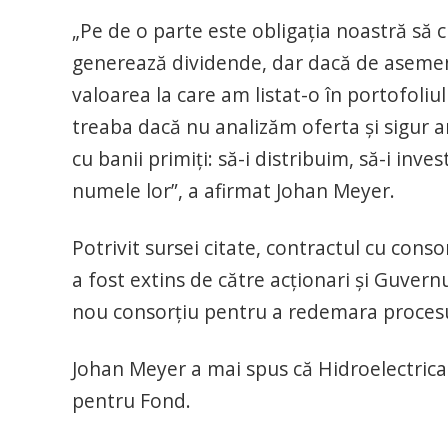
„Pe de o parte este obligaţia noastră să c
generează dividende, dar dacă de asemene
valoarea la care am listat-o în portofoli
treaba dacă nu analizăm oferta şi sigur ar 
cu banii primiţi: să-i distribuim, să-i inve
numele lor”, a afirmat Johan Meyer.
Potrivit sursei citate, contractul cu consor
a fost extins de către acţionari şi Guvern
nou consorţiu pentru a redemara procesul
Johan Meyer a mai spus că Hidroelectrica 
pentru Fond.