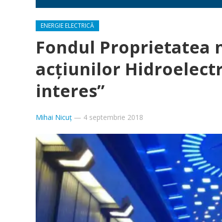
ENERGIE ELECTRICĂ
Fondul Proprietatea 
acţiunilor Hidroelect
interes”
Mihai Nicuț
—
4 septembrie 2018