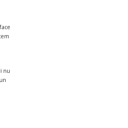
face
acem
n
ii nu
 un