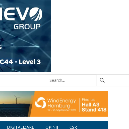
DIGITALIZARE
OPINII
CSR