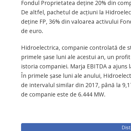
Fondul Proprietatea deţine 20% din compan
De altfel, pachetul de acţiuni la Hidroelec
deţine FP, 36% din valoarea activului Fon
de euro.
Hidroelectrica, companie controlată de st
primele şase luni ale acestui an, un profi
istoria companiei. Marja EBITDA a ajuns l
În primele şase luni ale anului, Hidroelec
de intervalul similar din 2017, până la 9
de companie este de 6.444 MW.
Dist