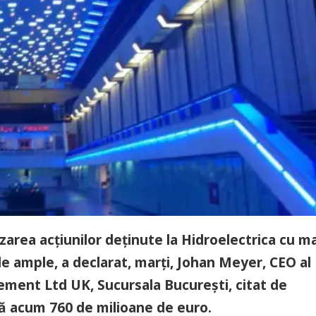
area acţiunilor deţinute la Hidroelectrica cu ma
e ample, a declarat, marţi, Johan Meyer, CEO al
ent Ltd UK, Sucursala Bucureşti, citat de
ză acum 760 de milioane de euro.