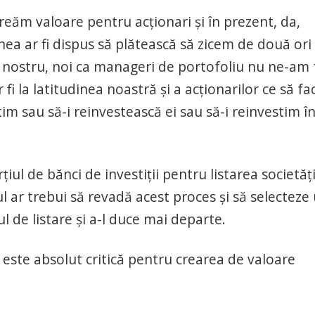
reăm valoare pentru acţionari şi în prezent, da,
a ar fi dispus să plătească să zicem de două ori
ul nostru, noi ca manageri de portofoliu nu ne-am 
fi la latitudinea noastră şi a acţionarilor ce să f
stim sau să-i reinvestească ei sau să-i reinvestim î
ţiul de bănci de investiţii pentru listarea societăţ
ul ar trebui să revadă acest proces şi să selecteze
 de listare şi a-l duce mai departe.
este absolut critică pentru crearea de valoare