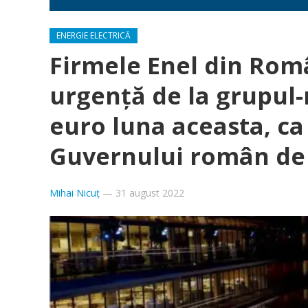
ENERGIE ELECTRICĂ
Firmele Enel din Ro
urgență de la grupul
euro luna aceasta, c
Guvernului român de 
Mihai Nicuț
—
31 august 2022