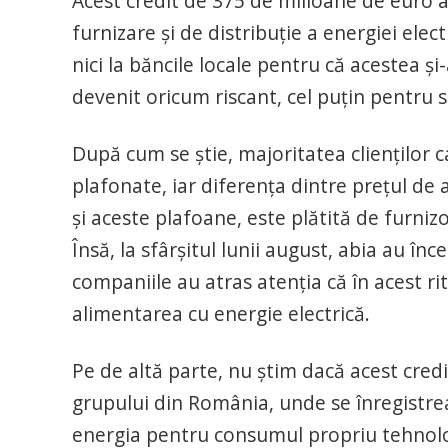
Acest credit de 375 de milioane de euro ar
furnizare și de distribuție a energiei el
nici la băncile locale pentru că acestea și
devenit oricum riscant, cel puțin pentru 
După cum se știe, majoritatea clienților c
plafonate, iar diferența dintre prețul de a
și aceste plafoane, este plătită de furnizo
Însă, la sfârșitul lunii august, abia au înc
companiile au atras atenția că în acest r
alimentarea cu energie electrică.
Pe de altă parte, nu știm dacă acest credit
grupului din România, unde se înregistrea
energia pentru consumul propriu tehnolog