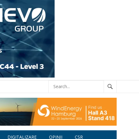
DIGITALIZARE
OPINII
CSR