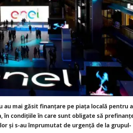
 au mai găsit finanțare pe piața locală pentru a
a, în condițiile în care sunt obligate să prefinan
ilor și s-au împrumutat de urgență de la grupul-