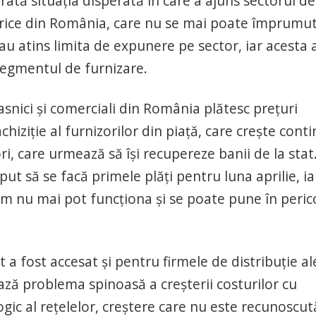
ată situația disperată în care a ajuns sectorul de
ectrice din România, care nu se mai poate împrumu
-au atins limita de expunere pe sector, iar acesta 
segmentul de furnizare.
asnici și comerciali din România plătesc prețuri
chiziție al furnizorilor din piață, care crește cont
ri, care urmează să își recupereze banii de la stat
eput să se facă primele plăți pentru luna aprilie, ia
itm nu mai pot funcționa și se poate pune în peric
 a fost accesat și pentru firmele de distribuție al
ză problema spinoasă a creșterii costurilor cu
ic al rețelelor, creștere care nu este recunoscut