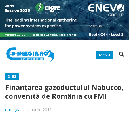
MENU
ȘTIRI
Finanțarea gazoductului Nabucco,
convenită de România cu FMI
e-nergia
—
4 aprilie 2011