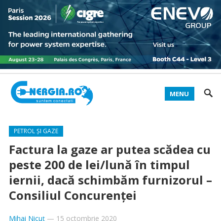
MENU
PETROL ȘI GAZE
Factura la gaze ar putea scădea cu
peste 200 de lei/lună în timpul
iernii, dacă schimbăm furnizorul –
Consiliul Concurenţei
Mihai Nicuț
—
15 octombrie 2020