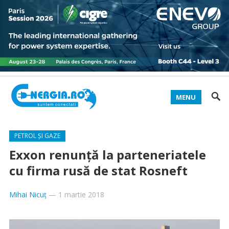
MENU
PETROL ȘI GAZE
Exxon renunţă la parteneriatele
cu firma rusă de stat Rosneft
Mihai Nicuț
—
1 martie 2018