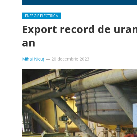
ENERGIE ELECTRICĂ
Export record de uran
an
Mihai Nicuț
—
20 decembrie 2023