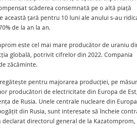
a compensat scăderea consemnată pe o altă piață
 această țară pentru 10 luni ale anului s-au ridica
70% de la an la an.
tmprom este cel mai mare producător de uraniu di
ția globală, potrivit cifrelor din 2022. Compania
 de zăcăminte.
regăteşte pentru majorarea producţiei, pe măsu
unor producători de electricitate din Europa de Est
enţa de Rusia. Unele centrale nucleare din Europ
bogăţit din Rusia, sunt interesate să încheie cont
 declarat directorul general de la Kazatomprom,