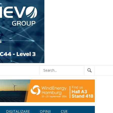
DIGITALIZARE
OPINII
CSR