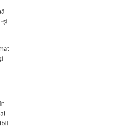
nă
-şi
imat
ii
în
ai
bil