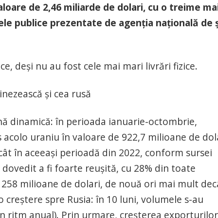
aloare de 2,46 miliarde de dolari, cu o treime ma
le publice prezentate de agenția națională de ș
, deși nu au fost cele mai mari livrări fizice.
inezească și cea rusă
ună dinamică: în perioada ianuarie-octombrie,
 acolo uraniu în valoare de 922,7 milioane de dola
cât în aceeași perioadă din 2022, conform sursei
 dovedit a fi foarte reușită, cu 28% din toate
: 258 milioane de dolari, de nouă ori mai mult dec
 creștere spre Rusia: în 10 luni, volumele s-au
în ritm anual). Prin urmare, creșterea exporturilor