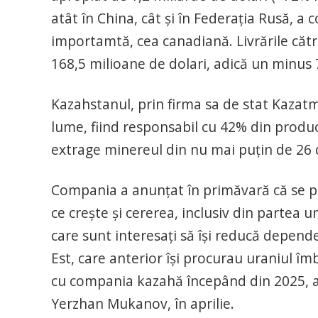
atât în China, cât și în Federația Rusă, 
importamtă, cea canadiană. Livrările către
168,5 milioane de dolari, adică un minus 
Kazahstanul, prin firma sa de stat Kaza
lume, fiind responsabil cu 42% din produc
extrage minereul din nu mai puțin de 26
Compania a anunțat în primăvară că se p
ce creşte şi cererea, inclusiv din partea 
care sunt interesaţi să îşi reducă depend
Est, care anterior îşi procurau uraniul îm
cu compania kazahă începând din 2025, a
Yerzhan Mukanov, în aprilie.