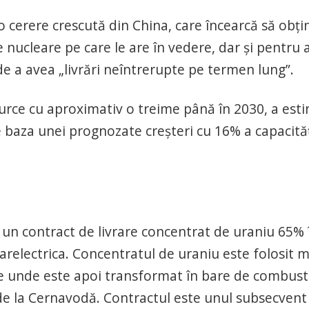
ă o cerere crescută din China, care încearcă să obţi
 nucleare pe care le are în vedere, dar şi pentru a
 de a avea „livrări neîntrerupte pe termen lung”.
urce cu aproximativ o treime până în 2030, a est
 baza unei prognozate creşteri cu 16% a capacităţ
n contract de livrare concentrat de uraniu 65% 
arelectrica. Concentratul de uraniu este folosit m
 de unde este apoi transformat în bare de combusti
e de la Cernavodă. Contractul este unul subsecvent