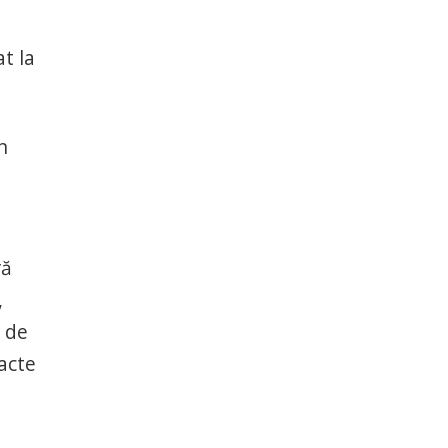
t la
n
ră
,
a de
racte