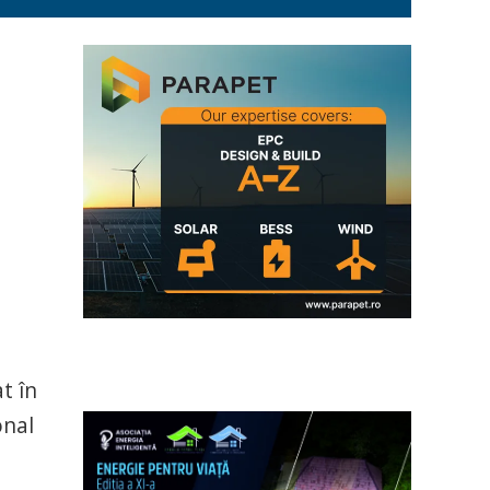
t în
onal