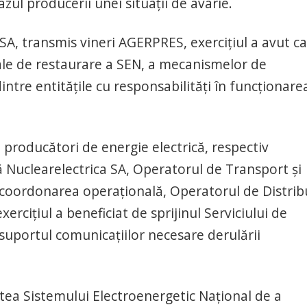
zul producerii unei situaţii de avarie.
 SA, transmis vineri AGERPRES, exerciţiul a avut ca
ale de restaurare a SEN, a mecanismelor de
ntre entităţile cu responsabilităţi în funcţionare
 producători de energie electrică, respectiv
 Nuclearelectrica SA, Operatorul de Transport şi
t coordonarea operaţională, Operatorul de Distrib
rciţiul a beneficiat de sprijinul Serviciului de
 suportul comunicaţiilor necesare derulării
atea Sistemului Electroenergetic Naţional de a