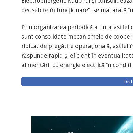
Electroenergetic Naţional şi consolidează
deosebite în funcţionare”, se mai arată î
Prin organizarea periodică a unor astfel d
sunt consolidate mecanismele de cooperar
ridicat de pregătire operaţională, astfel
răspunde rapid şi eficient în eventualitat
alimentării cu energie electrică în condiţi
Dist