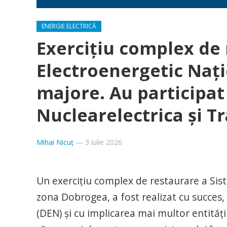
ENERGIE ELECTRICĂ
Exerciţiu complex de 
Electroenergetic Naţi
majore. Au participa
Nuclearelectrica şi T
Mihai Nicuț
—
3 iulie 2026
Un exerciţiu complex de restaurare a Sist
zona Dobrogea, a fost realizat cu succes,
(DEN) şi cu implicarea mai multor entităţ