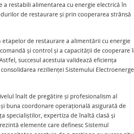
de a restabili alimentarea cu energie electrică în
edurilor de restaurare şi prin cooperarea strânsă
a etapelor de restaurare a alimentării cu energie
 comandă şi control şi a capacităţii de cooperare 
 Astfel, succesul acestuia validează eficienţa
 consolidarea rezilienţei Sistemului Electroenerge
ivelul înalt de pregătire şi profesionalism al
m şi buna coordonare operaţională asigurată de
specialiştilor, expertiza de înaltă clasă şi
rezintă elemente care definesc Sistemul