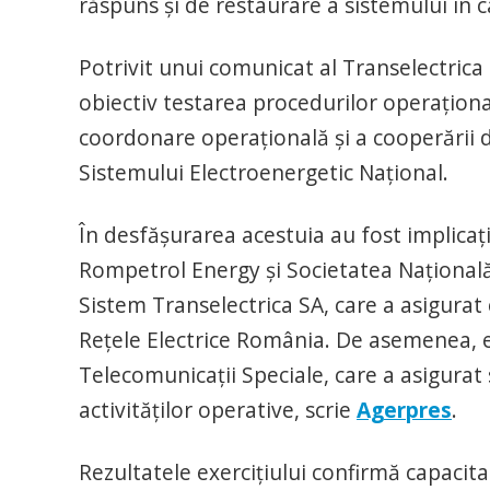
răspuns şi de restaurare a sistemului în ca
Potrivit unui comunicat al Transelectrica
obiectiv testarea procedurilor operaţion
coordonare operaţională şi a cooperării di
Sistemului Electroenergetic Naţional.
În desfăşurarea acestuia au fost implicaţi
Rompetrol Energy şi Societatea Naţională
Sistem Transelectrica SA, care a asigura
Reţele Electrice România. De asemenea, exe
Telecomunicaţii Speciale, care a asigurat
activităţilor operative, scrie
Agerpres
.
Rezultatele exerciţiului confirmă capacit