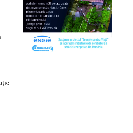
a
uţie