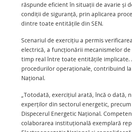
răspunde eficient în situaţii de avarie şi 
condiţii de siguranţă, prin aplicarea proc
dintre toate entităţile din SEN.
Scenariul de exerciţiu a permis verificare
electrică, a funcţionării mecanismelor de
timp real între toate entităţile implicate.
procedurilor operaţionale, contribuind la
Naţional.
„Totodată, exerciţiul arată, încă o dată, n
experţilor din sectorul energetic, precu
Dispecerul Energetic Naţional. Competenţa 
colaborarea instituţională exemplară rep