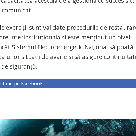
 capacitatea acestuia de a gestiona cu succes situ
n comunicat.
e exerciţii sunt validate procedurile de restaurar
e interinstituţională şi este menţinut un nivel
 încât Sistemul Electroenergetic Naţional să poată
ea unor situaţii de avarie şi să asigure continuita
i de siguranţă.
ribuie pe Facebook