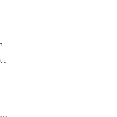
în
tic