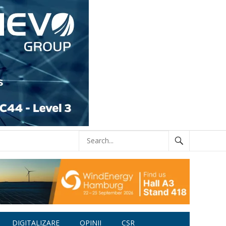
DIGITALIZARE
OPINII
CSR