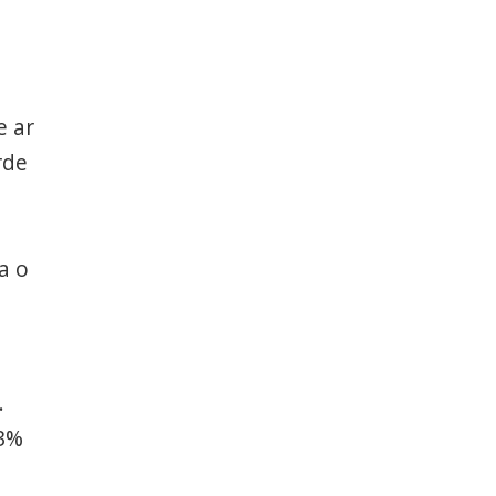
e ar
rde
a o
.
23%