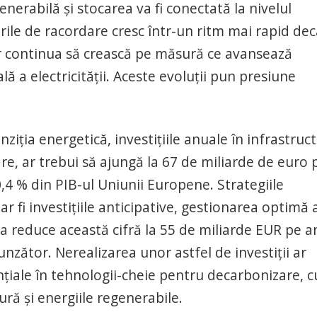
nerabilă și stocarea va fi conectată la nivelul
erile de racordare cresc într-un ritm mai rapid dec
vor continua să crească pe măsură ce avansează
ală a electricității. Aceste evoluții pun presiune
iția energetică, investițiile anuale în infrastruct
are, ar trebui să ajungă la 67 de miliarde de euro 
,4 % din PIB-ul Uniunii Europene. Strategiile
r fi investițiile anticipative, gestionarea optimă 
utea reduce această cifră la 55 de miliarde EUR pe a
nzător. Nerealizarea unor astfel de investiții ar
nțiale în tehnologii-cheie pentru decarbonizare, 
ură și energiile regenerabile.