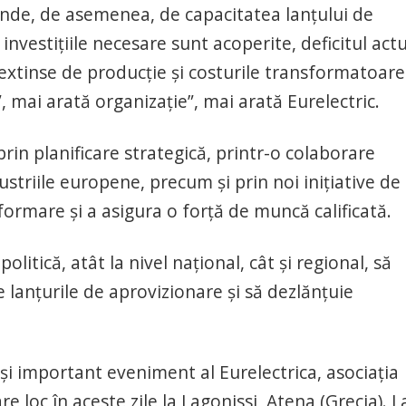
pinde, de asemenea, de capacitatea lanțului de
investițiile necesare sunt acoperite, deficitul act
 extinse de producție și costurile transformatoare
, mai arată organizație”, mai arată Eurelectric.
rin planificare strategică, printr-o colaborare
dustriile europene, precum și prin noi inițiative de
formare și a asigura o forță de muncă calificată.
politică, atât la nivel național, cât și regional, să
ze lanțurile de aprovizionare și să dezlănțuie
i important eveniment al Eurelectrica, asociația
re loc în aceste zile la Lagonissi, Atena (Grecia). L