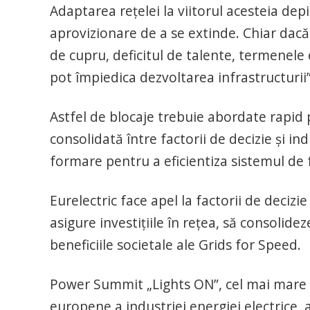
Adaptarea rețelei la viitorul acesteia de
aprovizionare de a se extinde. Chiar dacă 
de cupru, deficitul de talente, termenele
pot împiedica dezvoltarea infrastructurii”
Astfel de blocaje trebuie abordate rapid p
consolidată între factorii de decizie și in
formare pentru a eficientiza sistemul de 
Eurelectric face apel la factorii de decizie 
asigure investițiile în rețea, să consolide
beneficiile societale ale Grids for Speed.
Power Summit „Lights ON”, cel mai mare ș
europene a industriei energiei electrice, a