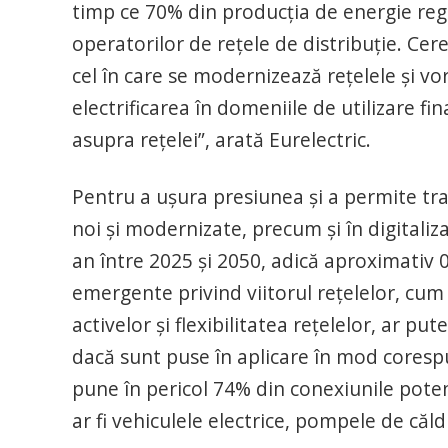
timp ce 70% din producția de energie rege
operatorilor de rețele de distribuție. Cer
cel în care se modernizează rețelele și 
electrificarea în domeniile de utilizare fin
asupra rețelei”, arată Eurelectric.
Pentru a ușura presiunea și a permite tranz
noi și modernizate, precum și în digitaliz
an între 2025 și 2050, adică aproximativ 0
emergente privind viitorul rețelelor, cum a
activelor și flexibilitatea rețelelor, ar p
dacă sunt puse în aplicare în mod corespu
pune în pericol 74% din conexiunile pote
ar fi vehiculele electrice, pompele de căld