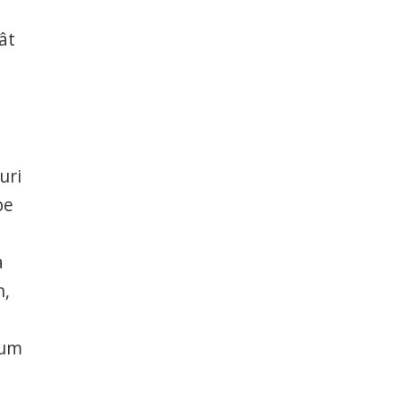
ât
uri
pe
a
n,
cum