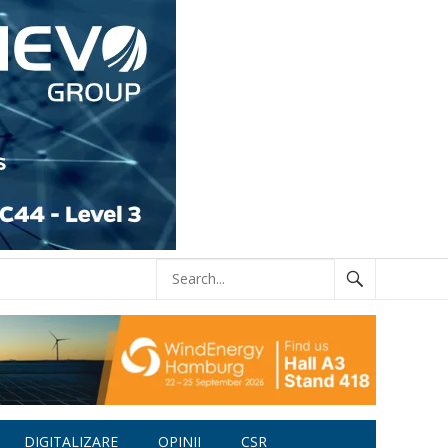
DIGITALIZARE
OPINII
CSR