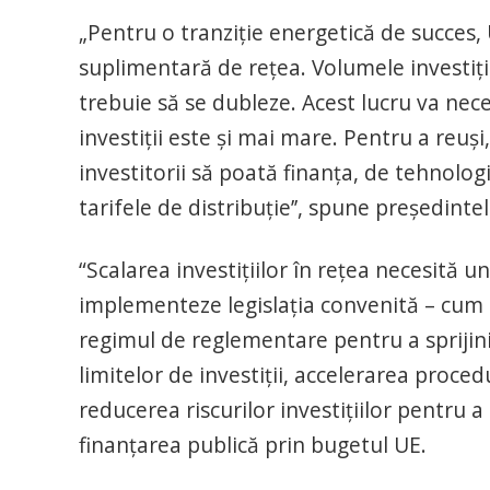
„Pentru o tranziție energetică de succes
suplimentară de rețea. Volumele investiți
trebuie să se dubleze. Acest lucru va nece
investiții este și mai mare. Pentru a reu
investitorii să poată finanța, de tehnolog
tarifele de distribuție’’, spune președin
“Scalarea investițiilor în rețea necesită u
implementeze legislația convenită – cum ar
regimul de reglementare pentru a sprijini
limitelor de investiții, accelerarea proced
reducerea riscurilor investițiilor pentru 
finanțarea publică prin bugetul UE.