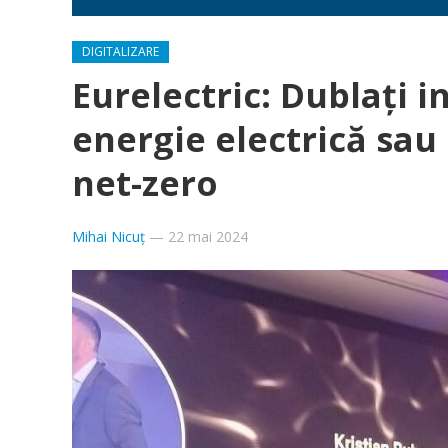
DIGITALIZARE
Eurelectric: Dublați in
energie electrică sau
net-zero
Mihai Nicuț
—
22 mai 2024