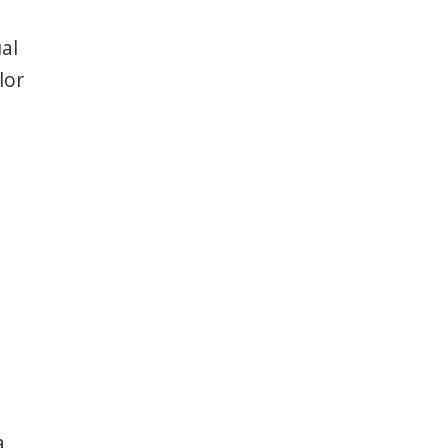
ual
lor
a