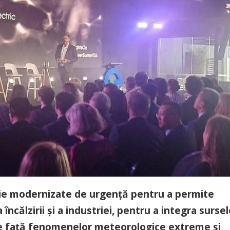
buie modernizate de urgență pentru a permite
 încălzirii și a industriei, pentru a integra surse
ce față fenomenelor meteorologice extreme și