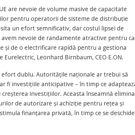
, UE are nevoie de volume masive de capacitate
ilor pentru operatorii de sisteme de distribuție
sita un efort semnificativ, dar costul lipsei de
și, avem nevoie de randamente atractive pentru ca
ie și de o electrificare rapidă pentru a gestiona
tele Eurelectric, Leonhard Birnbaum, CEO E.ON.
n efort dublu. Autoritățile naționale ar trebui să
 fi investițiile anticipative – în timp ce adapteaz
 creșterea investițiilor. Aceasta înseamnă elimin
urilor de autorizare și achiziție pentru rețea și
a stimula finanțarea privată, în timp ce se deschide