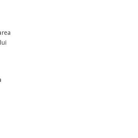
area
lui
a