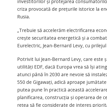
investitorilor şi protejarea consumatoril
criza provocată de preţurile istorice la e
Rusia.
„Trebuie să accelerăm electrificarea eco
creşte securitatea energetică şi a combat
Eurelectric, Jean-Bernard Levy, cu prileju
Potrivit lui Jean-Bernard Levy, care este 
utilităţi EDF, dacă Europa vrea să îşi ati
atunci până în 2030 are nevoie să instale
550 de Gigawaţi, adică aproape jumătate d
putea pune în practică această accelerar
planificarea, construcţia şi operarea de c
reţea să fie considerate de interes priorit