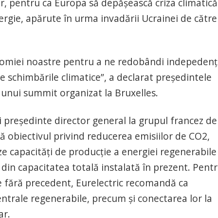
or, pentru ca Europa să depăşească criza climatică
nergie, apărute în urma invadării Ucrainei de către
nomiei noastre pentru a ne redobândi indepedenţ
e schimbările climatice”, a declarat preşedintele
l unui summit organizat la Bruxelles.
şi preşedinte director general la grupul francez de
ngă obiectivul privind reducerea emisiilor de CO2,
ze capacităţi de producţie a energiei regenerabile
in capacitatea totală instalată în prezent. Pentr
e fără precedent, Eurelectric recomandă ca
entrale regenerabile, precum şi conectarea lor la
ar.