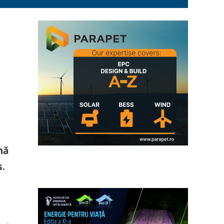
nă
s.