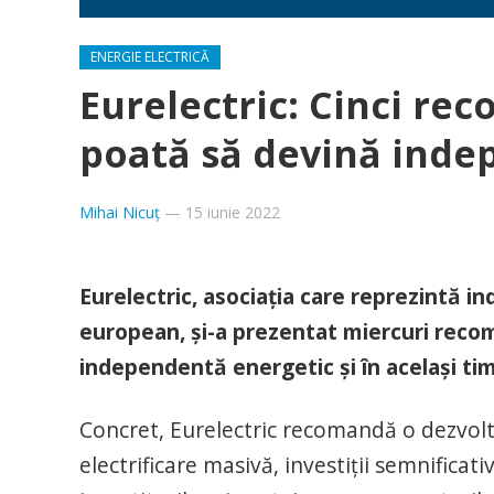
ENERGIE ELECTRICĂ
Eurelectric: Cinci re
poată să devină inde
Mihai Nicuț
—
15 iunie 2022
Eurelectric, asociaţia care reprezintă in
european, şi-a prezentat miercuri rec
independentă energetic şi în acelaşi ti
Concret, Eurelectric recomandă o dezvolt
electrificare masivă, investiţii semnificati