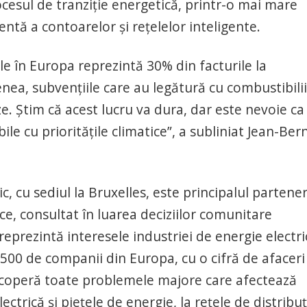
ocesul de tranziţie energetică, printr-o mai mare
cientă a contoarelor şi reţelelor inteligente.
le în Europa reprezintă 30% din facturile la
enea, subvenţiile care au legătură cu combustibilii
e. Ştim că acest lucru va dura, dar este nevoie ca
bile cu priorităţile climatice”, a subliniat Jean-Ber
, cu sediul la Bruxelles, este principalul partener
, consultat în luarea deciziilor comunitare
reprezintă interesele industriei de energie electri
.500 de companii din Europa, cu o cifră de afaceri
 acoperă toate problemele majore care afectează
ctrică şi pieţele de energie, la reţele de distribuţ