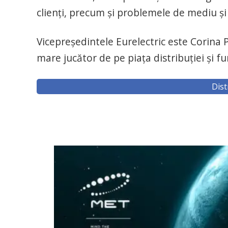
clienţi, precum şi problemele de mediu şi 
Vicepreşedintele Eurelectric este Corina P
mare jucător de pe piaţa distribuţiei şi fu
Dist