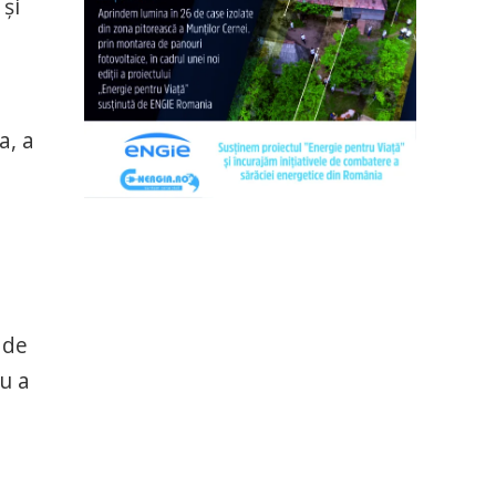
 şi
a, a
 de
u a