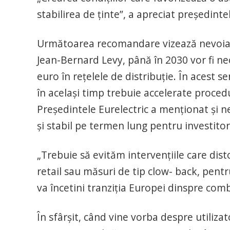
stabilirea de ţinte”, a apreciat preşedinte
Următoarea recomandare vizează nevoia de i
Jean-Bernard Levy, până în 2030 vor fi ne
euro în reţelele de distribuţie. În acest s
în acelaşi timp trebuie accelerate procedu
Preşedintele Eurelectric a menţionat şi ne
şi stabil pe termen lung pentru investitor
„Trebuie să evităm intervenţiile care dis
retail sau măsuri de tip clow- back, pentr
va încetini tranziţia Europei dinspre combu
În sfârşit, când vine vorba despre utiliz