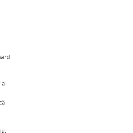
nard
 al
că
ie,