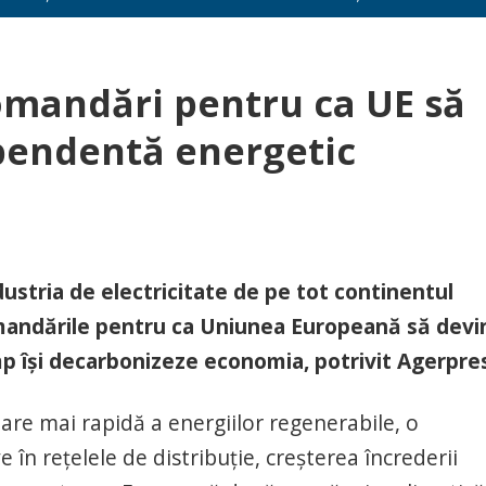
comandări pentru ca UE să
pendentă energetic
dustria de electricitate de pe tot continentul
omandările pentru ca Uniunea Europeană să devi
mp îşi decarbonizeze economia, potrivit Agerpre
are mai rapidă a energiilor regenerabile, o
ve în reţelele de distribuţie, creşterea încrederii