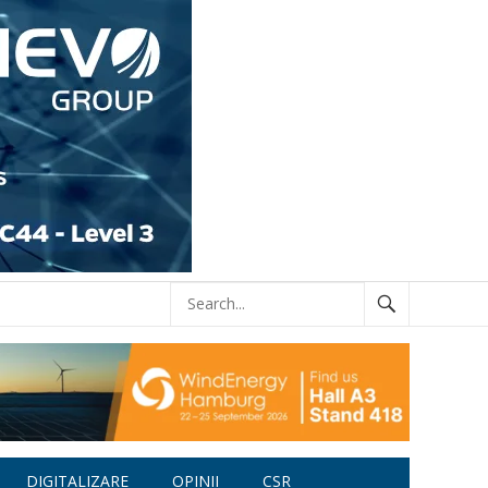
DIGITALIZARE
OPINII
CSR