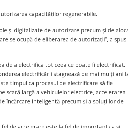
utorizarea capacităţilor regenerabile.
e şi digitalizate de autorizare precum şi de aloc
re se ocupă de eliberarea de autorizaţii”, a spus 
de a electrifica tot ceea ce poate fi electrificat.
nderea electrificării stagnează de mai mulţi ani l
te timpul ca procesul de electrificare să fie
e scară largă a vehiculelor electrice, accelerarea
de încărcare inteligentă precum şi a soluţiilor de
tfel de accelerare este la fel de important ca şi