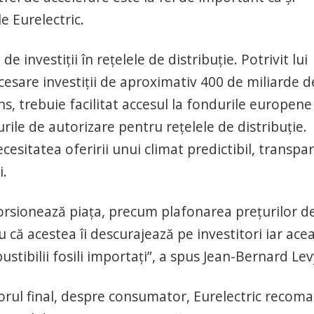
le Eurelectric.
nvestiţii în reţelele de distribuţie. Potrivit lui
cesare investiţii de aproximativ 400 de miliarde d
ens, trebuie facilitat accesul la fondurile europene 
rile de autorizare pentru reţelele de distribuţie.
cesitatea oferirii unui climat predictibil, transpa
i.
torsionează piaţa, precum plafonarea preţurilor d
u că acestea îi descurajează pe investitori iar ace
stibilii fosili importaţi”, a spus Jean-Bernard Lev
atorul final, despre consumator, Eurelectric recom