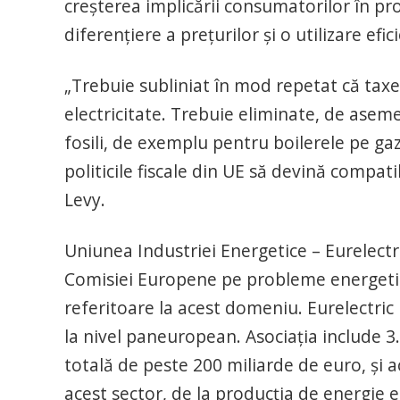
creşterea implicării consumatorilor în pr
diferenţiere a preţurilor şi o utilizare efi
„Trebuie subliniat în mod repetat că taxe
electricitate. Trebuie eliminate, de asem
fosili, de exemplu pentru boilerele pe gaz
politicile fiscale din UE să devină compati
Levy.
Uniunea Industriei Energetice – Eurelectric
Comisiei Europene pe probleme energetice
referitoare la acest domeniu. Eurelectric 
la nivel paneuropean. Asociaţia include 3
totală de peste 200 miliarde de euro, şi
acest sector, de la producţia de energie ele