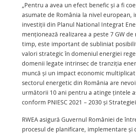
„Pentru a avea un efect benefic și a fi c
asumate de România la nivel european, inv
investiții din Planul National Integrat En
menționează realizarea a peste 7 GW de noi
timp, este important de subliniat posibilit
valori strategic în domeniul energiei regen
domenii legate intrinsec de tranziția energ
muncă și un impact economic multiplicat l
sectorul energetic din România are nevoie
următorii 10 ani pentru a atinge țintele
conform PNIESC 2021 – 2030 și Strategiei
RWEA asigură Guvernul României de întreg
procesul de planificare, implementare și de