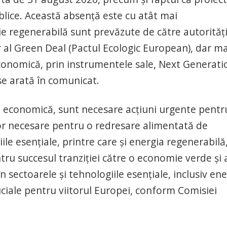
blice. Această absență este cu atât mai
gie regenerabilă sunt prevăzute de către autorități
 al Green Deal (Pactul Ecologic European), dar ma
conomică, prin instrumentele sale, Next Generati
se arată în comunicat.
 economică, sunt necesare acțiuni urgente pentr
lor necesare pentru o redresare alimentată de
ogiile esențiale, printre care și energia regenerabilă
u succesul tranziției către o economie verde și 
 în sectoarele și tehnologiile esențiale, inclusiv en
uciale pentru viitorul Europei, conform Comisiei