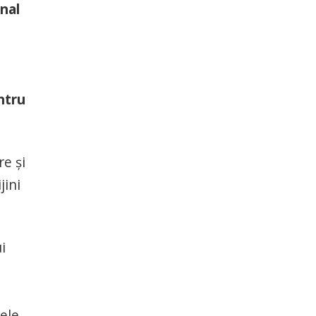
nal
ntru
e și
jini
i
ele