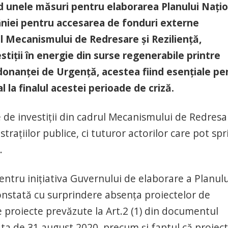
d unele măsuri pentru elaborarea Planului Națio
âniei pentru accesarea de fonduri externe
l Mecanismului de Redresare și Reziliență,
stiții în energie din surse regenerabile printre
onanței de Urgență, acestea fiind esențiale pe
 la finalul acestei perioade de criză.
de investiții din cadrul Mecanismului de Redresar
trațiilor publice, ci tuturor actorilor care pot spri
.
entru inițiativa Guvernului de elaborare a Planulu
constată cu surprindere absența proiectelor de
e proiecte prevăzute la Art.2 (1) din documentul
a de 31 august 2020, precum și faptul că proiect