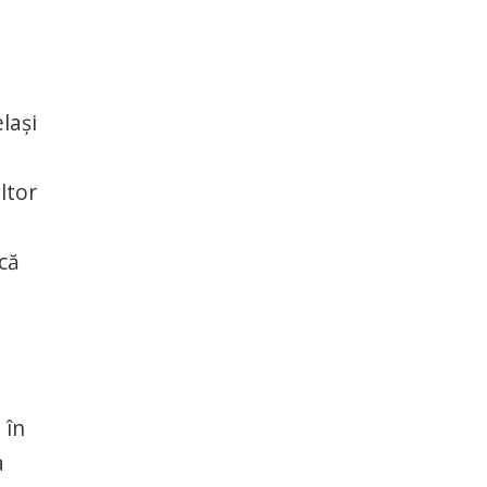
lași
ltor
că
 în
a