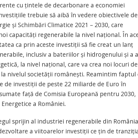
oerente cu țintele de decarbonare a economiei
estițiile trebuie să aibă în vedere obiectivele de
ergie și Schimbări Climatice 2021 – 2030, care
 capacități regenerabile la nivel național. În ace
atea ca prin aceste investiții să fie creat un lanț
erabile, inclusiv a bateriilor și hidrogenului și a a
etică, la nivel național, care va crea noi locuri de
a nivelul societății românești. Reamintim faptul 
 de investiții de peste 22 miliarde de Euro în
 asumate față de Comisia Europeană pentru 2030,
 Energetice a României.
ul sprijin al industriei regenerabile din România
zvoltare a viitoarelor investiții ce țin de tranziți