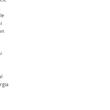
le
i
on
u
,
al
ergia