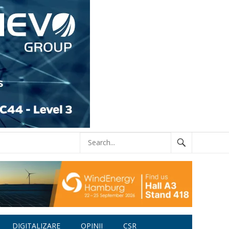
DIGITALIZARE
OPINII
CSR