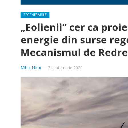
REGENERABILE
„Eolienii” cer ca proie
energie din surse rege
Mecanismul de Redres
Mihai Nicuț
—
2 septembrie 2020