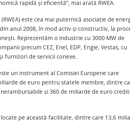
nomică rapidă și eficientă”, mai arată RWEA.
(RWEA) este cea mai puternică asociație de ener
in anul 2008, în mod activ și constructiv, la proc
ânești. Reprezentăm o industrie cu 3000 MW de
ompanii precum CEZ, Enel, EDP, Engie, Vestas, cu
i furnizori de servicii conexe.
este un instrument al Comisiei Europene care
miliarde de euro pentru statele membre, dintre c
nerambursabile și 360 de miliarde de euro credit
ocate pe această facilitate, dintre care 13,6 mili