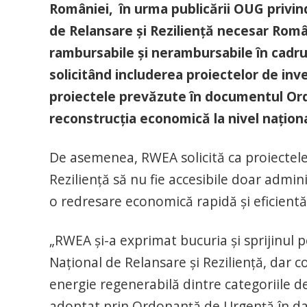
României, în urma publicării OUG privin
de Relansare și Reziliență necesar Rom
rambursabile și nerambursabile în cadru
solicitând includerea proiectelor de inve
proiectele prevăzute în documentul Ord
reconstrucția economică la nivel național
De asemenea, RWEA solicită ca proiectele 
Reziliență să nu fie accesibile doar adminis
o redresare economică rapidă și eficientă
„RWEA și-a exprimat bucuria și sprijinul p
Național de Relansare și Reziliență, dar 
energie regenerabilă dintre categoriile d
adoptat prin Ordonanță de Urgență în dat