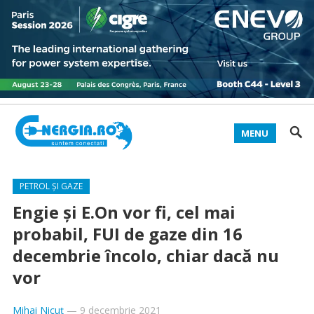
MENU
PETROL ȘI GAZE
Engie și E.On vor fi, cel mai
probabil, FUI de gaze din 16
decembrie încolo, chiar dacă nu
vor
Mihai Nicuț
—
9 decembrie 2021