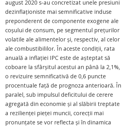
august 2020 s-au concretizat unele presiuni
dezinflaţioniste mai semnificative induse
preponderent de componente exogene ale
coşului de consum, pe segmentul preţurilor
volatile ale alimentelor şi, respectiv, al celor
ale combustibililor. În aceste condiţii, rata
anuală a inflaţiei IPC este de aşteptat să
coboare la sfârşitul acestui an până la 2,1%,
o revizuire semnificativă de 0,6 puncte
procentuale faţă de prognoza anterioară. În
paralel, sub impulsul deficitului de cerere
agregată din economie şi al slăbirii treptate
a rezilienţei pieţei muncii, corecţii mai
pronunţate se vor reflecta şi în dinamica