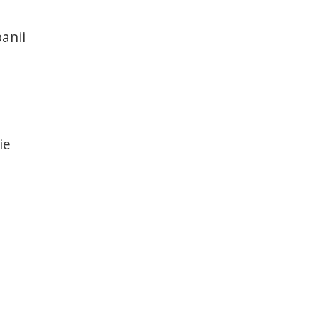
anii
ie