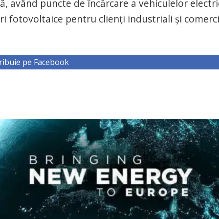
că, având puncte de încărcare a vehiculelor electr
i fotovoltaice pentru clienți industriali și comerci
ribuie pe Facebook