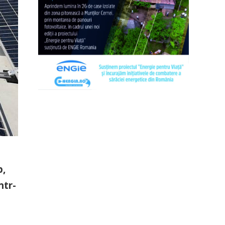
p,
ntr-