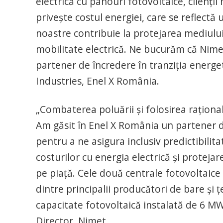
electrică cu panouri fotovoltaice, clienții
privește costul energiei, care se reflectă u
noastre contribuie la protejarea mediului,
mobilitate electrică. Ne bucurăm că Nim
partener de încredere în tranziția energet
Industries, Enel X România.
„Combaterea poluării și folosirea rațional
Am găsit în Enel X România un partener d
pentru a ne asigura inclusiv predictibilit
costurilor cu energia electrică și protejar
pe piață. Cele două centrale fotovoltaic
dintre principalii producători de bare și 
capacitate fotovoltaică instalată de 6 
Director, Nimet.