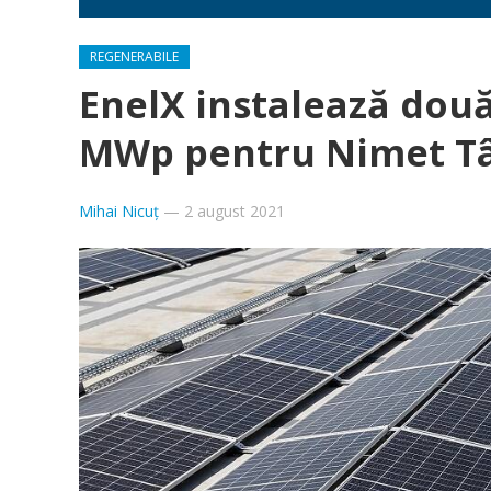
REGENERABILE
EnelX instalează două
MWp pentru Nimet Tâ
Mihai Nicuț
—
2 august 2021