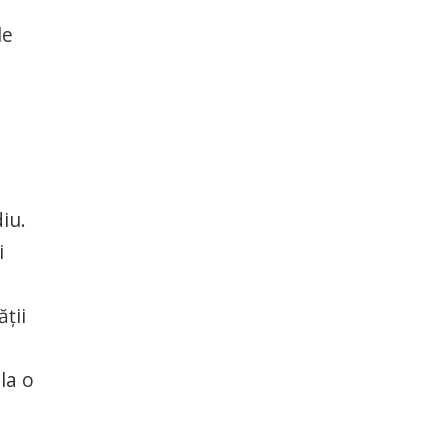
le
iu.
i
ății
la o