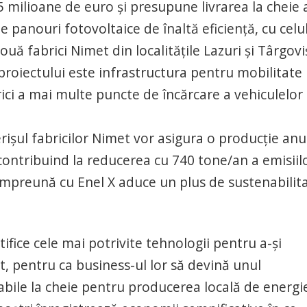
5 milioane de euro și presupune livrarea la cheie 
 panouri fotovoltaice de înaltă eficiență, cu celu
uă fabrici Nimet din localitățile Lazuri și Târgovi
oiectului este infrastructura pentru mobilitate
brici a mai multe puncte de încărcare a vehiculelor
ișul fabricilor Nimet vor asigura o producție anu
contribuind la reducerea cu 740 tone/an a emisiil
 împreună cu Enel X aduce un plus de sustenabilit
fice cele mai potrivite tehnologii pentru a-și
it, pentru ca business-ul lor să devină unul
 fiabile la cheie pentru producerea locală de energi