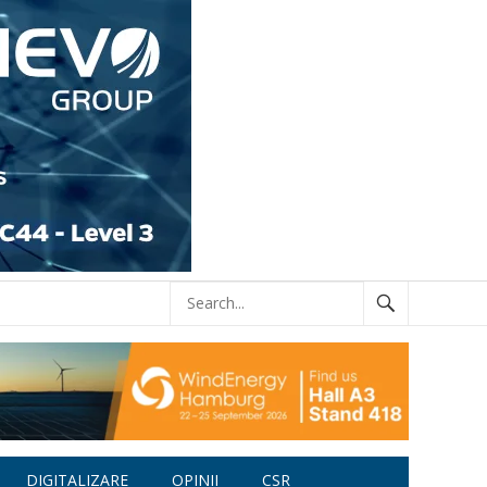
DIGITALIZARE
OPINII
CSR