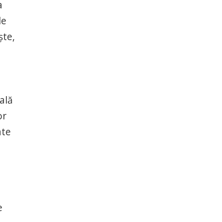
a
le
ște,
ală
or
ate
e