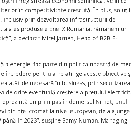
 noștri înregistrează economii semnificative în ce
lterior în competitivitate crescută. În plus, soluții
 inclusiv prin dezvoltarea infrastructurii de
et a ales produsele Enel X România, rămânem un
ică”, a declarat Mirel Jarnea, Head of B2B E-
ă a energiei fac parte din politica noastră de med
e încredere pentru a ne atinge aceste obiective ș
atea atât de necesară în business, prin securizarea
ea de orice eventuală creștere a prețului electricit
e reprezintă un prim pas în demersul Nimet, unul
țevi din oțel cromat la nivel european, de a ajunge 
MW până în 2023”, susține Samy Numan, Managing