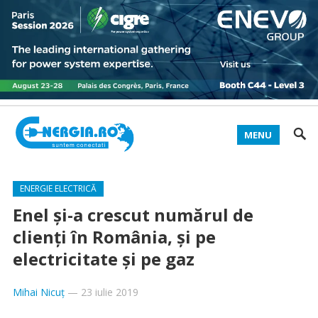
MENU
ENERGIE ELECTRICĂ
Enel și-a crescut numărul de
clienți în România, și pe
electricitate și pe gaz
Mihai Nicuț
—
23 iulie 2019